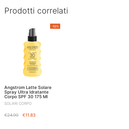
Prodotti correlati
-52%
Angstrom Latte Solare
Spray Ultra Idratante
Corpo SPF 30 175 Ml
SOLARI CORPO
IL
IL
€
24.90
€
11.83
PREZZO
PREZZO
ORIGINALE
ATTUALE