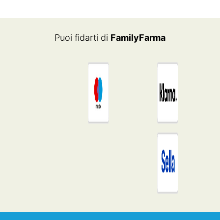
ERA:
È:
€24.90.
€11.83.
Puoi fidarti di
FamilyFarma