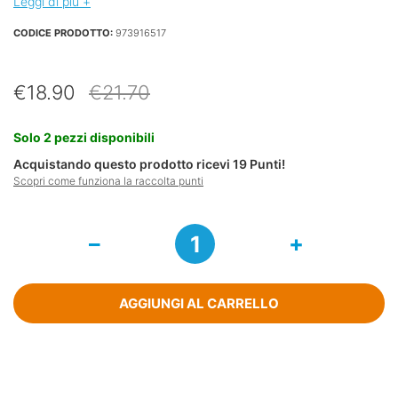
Leggi di più +
CODICE PRODOTTO:
973916517
Il
Il
€
18.90
€
21.70
prezzo
prezzo
originale
attuale
Solo 2 pezzi disponibili
era:
è:
Acquistando questo prodotto ricevi
19
Punti!
€21.70.
€18.90.
Scopri come funziona la raccolta punti
Bioscalin
Benessere
Sole
Spray
Capelli
AGGIUNGI AL CARRELLO
Protezione
Solare
100
Ml
quantità