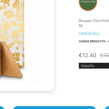
Bouquet D’oro Prof
Ml
Leggi di più +
CODICE PRODOTTO:
9
€
12.40
€
15
Esaurito