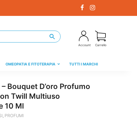
Account
Carrello
OMEOPATIA E FITOTERAPIA
TUTTI I MARCHI
o – Bouquet D’oro Profumo
n Twill Multiuso
e 10 Ml
SI
PROFUMI
,