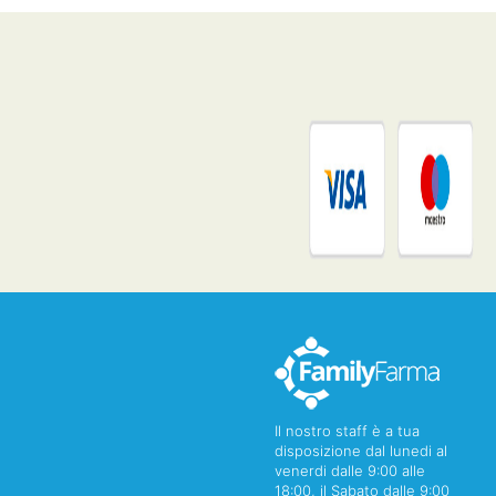
Il nostro staff è a tua
disposizione dal lunedi al
venerdi dalle 9:00 alle
18:00, il Sabato dalle 9:00