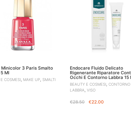
Minicolor 3 Paris Smalto
Endocare Fluido Delicato
 5 Ml
Rigenerante Riparatore Con
Occhi E Contorno Labbra 15 
,
,
 E COSMESI
MAKE UP
SMALTI
,
BEAUTY E COSMESI
CONTORNO
,
LABBRA
VISO
IL
IL
€
28.50
€
22.00
PREZZO
PREZZO
ORIGINALE
ATTUALE
ERA:
È:
€28.50.
€22.00.