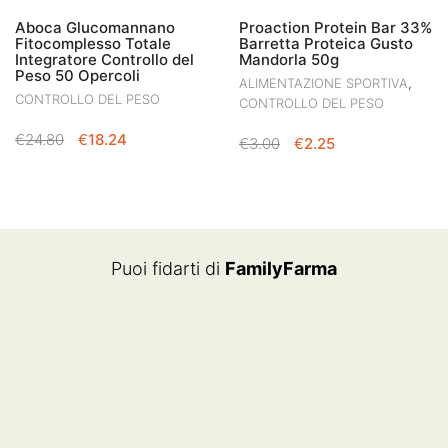
Aboca Glucomannano
Proaction Protein Bar 33%
Fitocomplesso Totale
Barretta Proteica Gusto
Integratore Controllo del
Mandorla 50g
Peso 50 Opercoli
,
ALIMENTAZIONE SPORTIVA
CONTROLLO DEL PESO
CONTROLLO DEL PESO
IL
IL
€
24.80
€
18.24
IL
IL
€
3.00
€
2.25
PREZZO
PREZZO
PREZZO
PREZZO
ORIGINALE
ATTUALE
ORIGINALE
ATTUALE
ERA:
È:
ERA:
È:
€24.80.
€18.24.
€3.00.
€2.25.
Puoi fidarti di
FamilyFarma