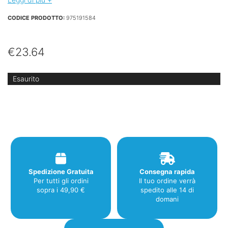
CODICE PRODOTTO:
975191584
€
23.64
Esaurito
Spedizione Gratuita
Consegna rapida
Per tutti gli ordini
Il tuo ordine verrà
sopra i 49,90 €
spedito alle 14 di
domani