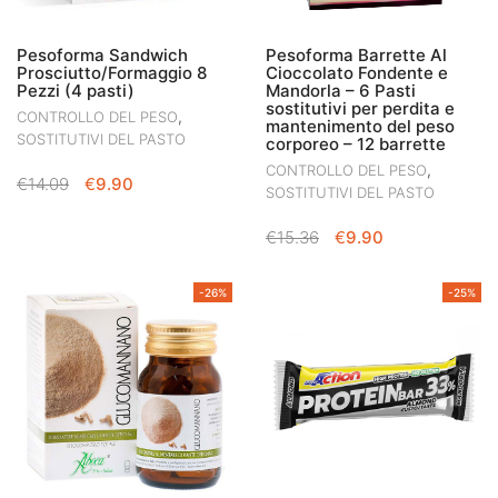
Pesoforma Sandwich
Pesoforma Barrette Al
Prosciutto/Formaggio 8
Cioccolato Fondente e
Pezzi (4 pasti)
Mandorla – 6 Pasti
sostitutivi per perdita e
,
CONTROLLO DEL PESO
mantenimento del peso
SOSTITUTIVI DEL PASTO
corporeo – 12 barrette
,
CONTROLLO DEL PESO
IL
IL
€
14.09
€
9.90
SOSTITUTIVI DEL PASTO
PREZZO
PREZZO
ORIGINALE
ATTUALE
IL
IL
€
15.36
€
9.90
ERA:
È:
PREZZO
PREZZO
€14.09.
€9.90.
ORIGINALE
ATTUALE
-26%
-25%
ERA:
È:
€15.36.
€9.90.