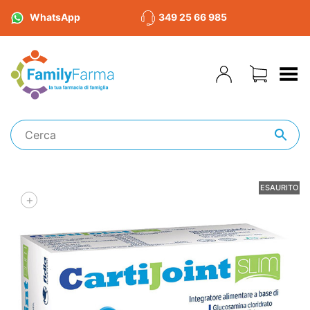
WhatsApp
349 25 66 985
Toggle Menu
ESAURITO
+