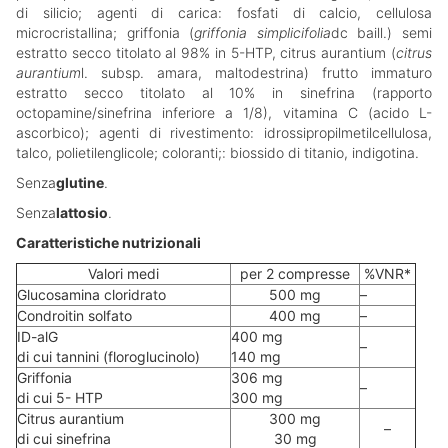
di silicio; agenti di carica: fosfati di calcio, cellulosa
microcristallina; griffonia (
griffonia simplicifolia
dc baill.) semi
estratto secco titolato al 98% in 5-HTP, citrus aurantium (
citrus
aurantium
l. subsp. amara, maltodestrina) frutto immaturo
estratto secco titolato al 10% in sinefrina (rapporto
octopamine/sinefrina inferiore a 1/8), vitamina C (acido L-
ascorbico); agenti di rivestimento: idrossipropilmetilcellulosa,
talco, polietilenglicole; coloranti;: biossido di titanio, indigotina.
Senza
glutine
.
Senza
lattosio
.
Caratteristiche nutrizionali
Valori medi
per 2 compresse
%VNR*
Glucosamina cloridrato
500 mg
–
Condroitin solfato
400 mg
–
ID-alG
400 mg
–
di cui tannini (floroglucinolo)
140 mg
Griffonia
306 mg
–
di cui 5- HTP
300 mg
Citrus aurantium
300 mg
–
di cui sinefrina
30 mg