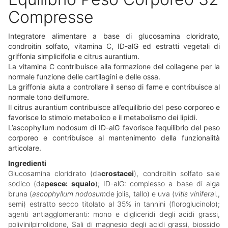
Compresse
Integratore alimentare a base di glucosamina cloridrato,
condroitin solfato, vitamina C, ID-alG ed estratti vegetali di
griffonia simplicifolia e citrus aurantium.
La vitamina C contribuisce alla formazione del collagene per la
normale funzione delle cartilagini e delle ossa.
La griffonia aiuta a controllare il senso di fame e contribuisce al
normale tono dell’umore.
Il citrus aurantium contribuisce all’equilibrio del peso corporeo e
favorisce lo stimolo metabolico e il metabolismo dei lipidi.
L’ascophyllum nodosum di ID-alG favorisce l’equilibrio del peso
corporeo e contribuisce al mantenimento della funzionalità
articolare.
Ingredienti
Glucosamina cloridrato (da
crostacei
), condroitin solfato sale
sodico (da
pesce: squalo
); ID-alG: complesso a base di alga
bruna (
ascophyllum nodosum
de jolis, tallo) e uva (
vitis vinifera
l.,
semi) estratto secco titolato al 35% in tannini (floroglucinolo);
agenti antiagglomeranti: mono e digliceridi degli acidi grassi,
polivinilpirrolidone, Sali di magnesio degli acidi grassi, biossido