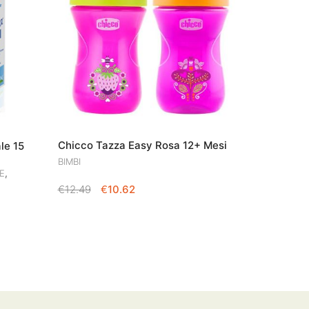
Chicco Tazza Easy Rosa 12+ Mesi
le 15
BIMBI
,
E
IL
IL
€
12.49
€
10.62
PREZZO
PREZZO
ORIGINALE
ATTUALE
ERA:
È:
€12.49.
€10.62.