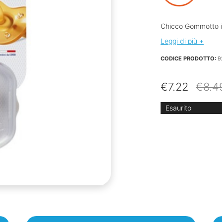
Chicco Gommotto i
Leggi di più +
CODICE PRODOTTO:
9
€
7.22
€
8.4
Esaurito