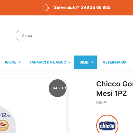
349 25 66 985
Serve aiuto?
IGIENE
FARMACI DA BANCO
BIMBI
VETERINARIA
Chicco Go
ESAURITO
Mesi 1PZ
BIMBI