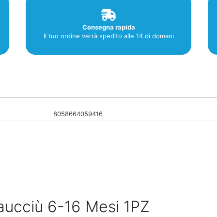
Consegna rapida
Il tuo ordine verrà spedito alle 14 di domani
8058664059416
ucciù 6-16 Mesi 1PZ