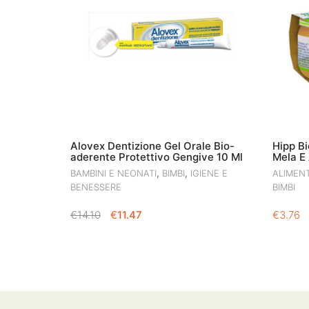
Alovex Dentizione Gel Orale Bio-
Hipp B
aderente Protettivo Gengive 10 Ml
Mela E 
,
,
BAMBINI E NEONATI
BIMBI
IGIENE E
ALIMEN
BENESSERE
BIMBI
IL
IL
€
14.10
€
11.47
€
3.76
PREZZO
PREZZO
ORIGINALE
ATTUALE
ERA:
È:
€14.10.
€11.47.