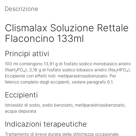
Descrizione
Clismalax Soluzione Rettale
Flaconcino 133ml
Principi attivi
100 ml contengono 13,91 g di fosfato sodico monobasico anidro
(NaH
PO
); 3,18 g di fosfato sodico bibasico anidro (Na
HPO
).
2
4
2
4
Eccipiente con effetti noti: metilparaidrossibenzoato. Per
l’elenco completo degli eccipienti, vedere paragrafo 6.1.
Eccipienti
Idrossido di sodio, sodio benzoato, metilparaidrossibenzoato,
acqua depurata.
Indicazioni terapeutiche
Trattamento di breve durata della stitichezza occasionale.