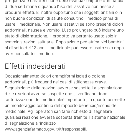
(frequenza e caratteristiche delle evacuazioni) che duri da più
di due settimane o quando l’uso del lassativo non riesce a
produrre effetti. E’ inoltre opportuno che i soggetti anziani o in
non buone condizioni di salute consultino il medico prima di
usare il medicinale. Non usare lassativi se sono presenti dolori
addominali, nausea e vomito. L’uso prolungato può indurre uno
stato di disidratazione. Il prodotto va pertanto usato solo in
somministrazioni saltuarie. Popolazione pediatrica Nei bambini
al di sotto dei 12 anni il medicinale può essere usato solo dopo
aver consultato il medico.
Effetti indesiderati
Occasionalmente: dolori crampiformi isolati o coliche
addominali, più frequenti nei casi di stitichezza grave.
Segnalazione delle reazioni avverse sospette La segnalazione
delle reazioni avverse sospette che si verificano dopo
l’autorizzazione del medicinaleè importante, in quanto permette
un monitoraggio continuo del rapporto beneficio/rischio del
medicinale. Agli operatori sanitariè richiesto di segnalare
qualsiasi reazione avversa sospetta tramite il sistema nazionale
di segnalazione all’indirizzo
www.agenziafarmaco.gov.it/it/responsabili.