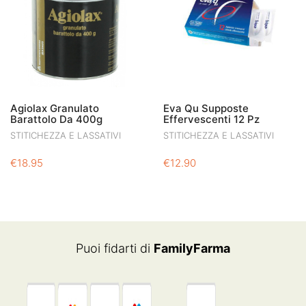
Agiolax Granulato
Eva Qu Supposte
Barattolo Da 400g
Effervescenti 12 Pz
STITICHEZZA E LASSATIVI
STITICHEZZA E LASSATIVI
€
18.95
€
12.90
Puoi fidarti di
FamilyFarma