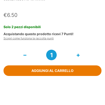
€
6.50
Solo 2 pezzi disponibili
Acquistando questo prodotto ricevi
7
Punti!
Scopri come funziona la raccolta punti
Clismalax
Soluzione
Rettale
Flaconcino
133ml
AGGIUNGI AL CARRELLO
quantità