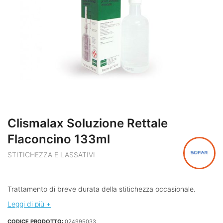
Clismalax Soluzione Rettale
Flaconcino 133ml
STITICHEZZA E LASSATIVI
Trattamento di breve durata della stitichezza occasionale.
Leggi di più +
CODICE PRODOTTO:
024995033