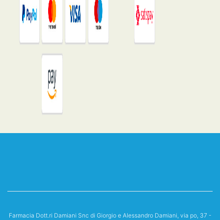
Farmacia Dott.ri Damiani Snc di Giorgio e Alessandro Damiani, via po, 37 -