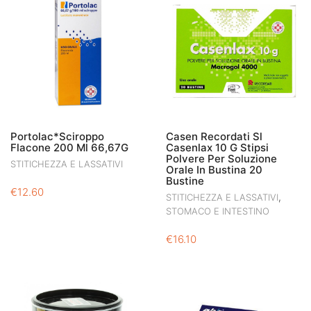
Portolac*Sciroppo
Casen Recordati Sl
Flacone 200 Ml 66,67G
Casenlax 10 G Stipsi
Polvere Per Soluzione
STITICHEZZA E LASSATIVI
Orale In Bustina 20
Bustine
€
12.60
,
STITICHEZZA E LASSATIVI
STOMACO E INTESTINO
€
16.10