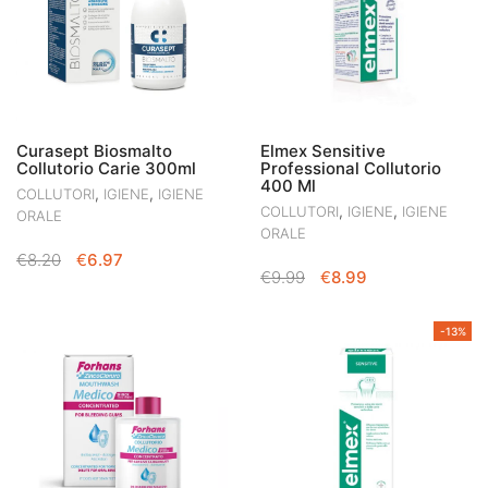
Curasept Biosmalto
Elmex Sensitive
Collutorio Carie 300ml
Professional Collutorio
400 Ml
,
,
COLLUTORI
IGIENE
IGIENE
,
,
COLLUTORI
IGIENE
IGIENE
ORALE
ORALE
IL
IL
€
8.20
€
6.97
IL
IL
€
9.99
€
8.99
PREZZO
PREZZO
PREZZO
PREZZO
ORIGINALE
ATTUALE
ORIGINALE
ATTUALE
ERA:
È:
-13%
ERA:
È:
€8.20.
€6.97.
€9.99.
€8.99.