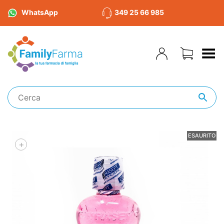
WhatsApp
349 25 66 985
Toggle Menu
ESAURITO
+