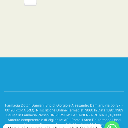
Farmacia Dott.ri Damiani Snc di Giorgio e Alessandro Damiani, via po, 37 -
00198 ROMA (RM). N. Iscrizione Ordine Farmacisti 9060 In Data 13/01/1989
Laurea In Farmacia Presso UNIVERSITA' LA SAPIENZA ROMA 10/11/1988.
Autorità competente e di Vigilanza: ASL Roma 1 Area Del farmaco Uosd
Vigilanza Farmacie Borgo S.Spirito, 3 00193 Roma