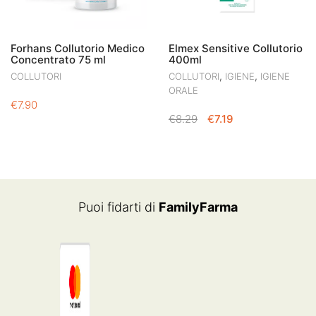
Forhans Collutorio Medico
Elmex Sensitive Collutorio
Concentrato 75 ml
400ml
,
,
COLLUTORI
COLLUTORI
IGIENE
IGIENE
ORALE
€
7.90
IL
IL
€
8.29
€
7.19
PREZZO
PREZZO
ORIGINALE
ATTUALE
ERA:
È:
€8.29.
€7.19.
Puoi fidarti di
FamilyFarma