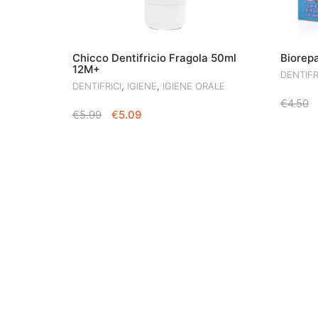
Chicco Dentifricio Fragola 50ml
Biorepa
12M+
DENTIFR
,
,
DENTIFRICI
IGIENE
IGIENE ORALE
€
4.50
IL
IL
€
5.99
€
5.09
PREZZO
PREZZO
ORIGINALE
ATTUALE
ERA:
È:
€5.99.
€5.09.