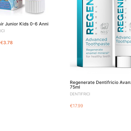
ir Junior Kids 0-6 Anni
ICI
IL
IL
€
3.78
PREZZO
PREZZO
ORIGINALE
ATTUALE
ERA:
È:
€4.50.
€3.78.
Regenerate Dentifricio Avan
75ml
DENTIFRICI
€
17.99