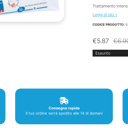
Trattamento intens
Leggi di più +
CODICE PRODOTTO:
9
€
5.87
€
6.9
Esaurito
Consegna rapida
Il tuo ordine verrà spedito alle 14 di domani