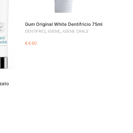
Gum Original White Dentifricio 75ml
,
,
DENTIFRICI
IGIENE
IGIENE ORALE
€
4.90
zato