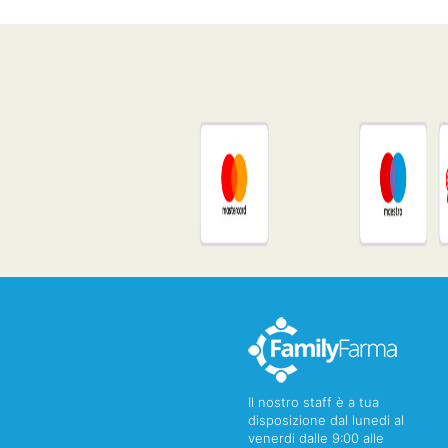
Il nostro staff è a tua
disposizione dal lunedi al
venerdi dalle 9:00 alle