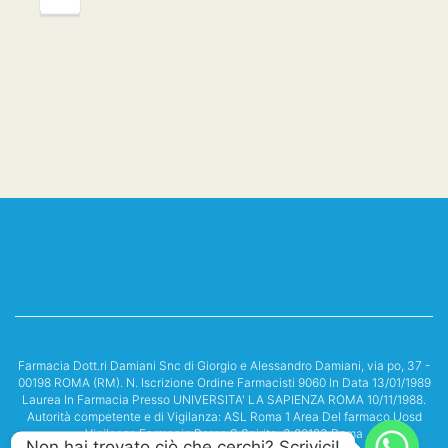
Farmacia Dott.ri Damiani Snc di Giorgio e Alessandro Damiani, via po, 37 -
00198 ROMA (RM). N. Iscrizione Ordine Farmacisti 9060 In Data 13/01/1989
Laurea In Farmacia Presso UNIVERSITA' LA SAPIENZA ROMA 10/11/1988.
Autorità competente e di Vigilanza: ASL Roma 1 Area Del farmaco Uosd
Vigilanza Farmacie Borgo S.Spirito, 3 00193 Roma
Non hai trovato ciò che cerchi? Scrivici!