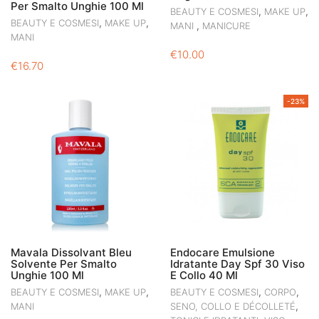
Per Smalto Unghie 100 Ml
,
,
BEAUTY E COSMESI
MAKE UP
,
,
BEAUTY E COSMESI
MAKE UP
,
MANI
MANICURE
MANI
€
10.00
€
16.70
-23%
Mavala Dissolvant Bleu
Endocare Emulsione
Solvente Per Smalto
Idratante Day Spf 30 Viso
Unghie 100 Ml
E Collo 40 Ml
,
,
,
,
BEAUTY E COSMESI
MAKE UP
BEAUTY E COSMESI
CORPO
,
MANI
SENO, COLLO E DÉCOLLETÉ