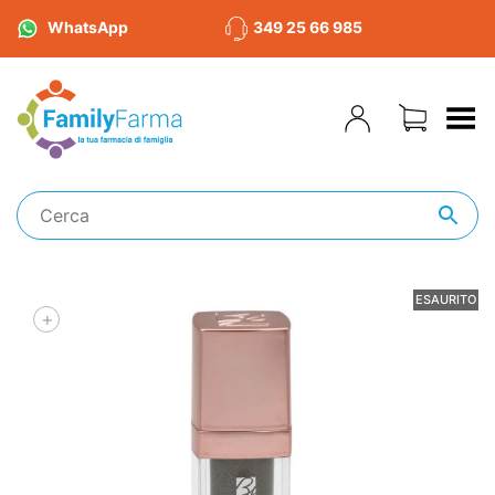
WhatsApp
349 25 66 985
Toggle Menu
ESAURITO
+