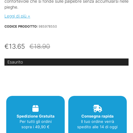
confortevole che si fonde sulle palpebre senza accumularsi nelle
pieghe.
Leggi di più +
CODICE PRODOTTO:
985978550
Il
Il
€
13.65
€
18.90
prezzo
prezzo
originale
attuale
Esaurito
era:
è:
€18.90.
€13.65.
Spedizione Gratuita
Consegna rapida
Per tutti gli ordini
Il tuo ordine verrà
sopra i 49,90 €
spedito alle 14 di oggi