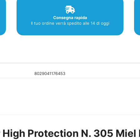
Consegna rapida
Il tuo ordine verrà spedito alle 14 di oggi
8029041176453
 High Protection N. 305 Miel