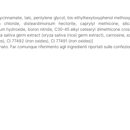
ycinnamate, talc, pentylene glycol, bis-ethylhexyloxyphenol methoxyp
m chloride, disteardimonium hectorite, caprylyl methicone, silic
num hydroxide, boron nitride, C30-45 alkyl cetearyl dimethicone cross
ryza sativa germ extract (oryza sativa (rice) germ extract), carnosine
es), CI 77492 (iron oxides), CI 77491 (iron oxides)]
ato. Far comunque riferimento agli ingredienti riportati sulle confezio