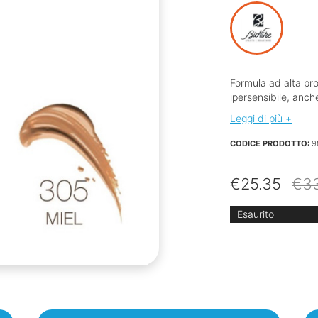
Formula ad alta pr
ipersensibile, anch
Leggi di più +
CODICE PRODOTTO:
9
€
25.35
€
3
Esaurito