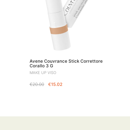
Avene Couvrance Stick Correttore
Corallo 3 G
MAKE UP VISO
IL
IL
€
20.00
€
15.02
PREZZO
PREZZO
ORIGINALE
ATTUALE
ERA:
È:
€20.00.
€15.02.