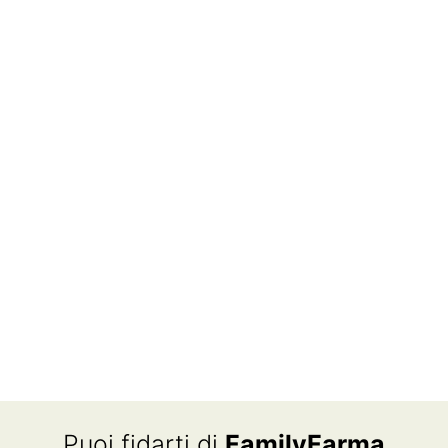
Puoi fidarti di
FamilyFarma