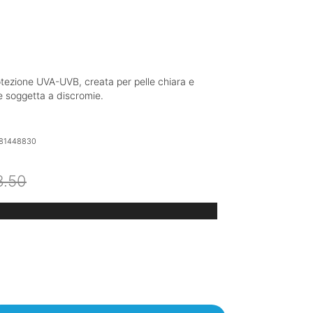
otezione UVA-UVB, creata per pelle chiara e
e soggetta a discromie.
81448830
Il
Il
3.50
prezzo
prezzo
originale
attuale
era:
è:
€33.50.
€25.35.