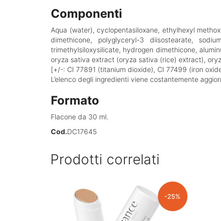
Componenti
Aqua (water), cyclopentasiloxane, ethylhexyl methox
dimethicone, polyglyceryl-3 diisostearate, sodiu
trimethylsiloxysilicate, hydrogen dimethicone, alumi
oryza sativa extract (oryza sativa (rice) extract), o
[+/-: CI 77891 (titanium dioxide), CI 77499 (iron oxid
L’elenco degli ingredienti viene costantemente aggiorn
Formato
Flacone da 30 ml.
Cod.
DC17645
Prodotti correlati
-25%