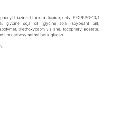
henyl triazine, titanium dioxide, cetyl PEG/PPG-10/1
a, glycine soja oil (glycine soja (soybean) oil),
polymer, triethoxycaprylylsilane, tocopheryl acetate,
, sodium carboxymethyl beta-glucan.
ni.