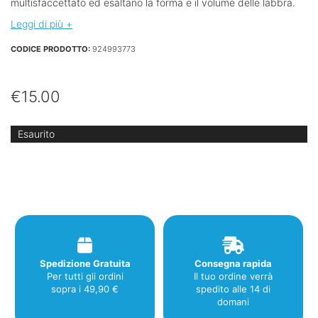
multisfaccettato ed esaltano la forma e il volume delle labbra.
Leggi di più +
CODICE PRODOTTO:
924993773
€
15.00
Esaurito
Spedizione Gratuita
Consegna rapida
Per tutti gli ordini
Il tuo ordine verrà
sopra i 49,90 €
spedito alle 14 di
domani