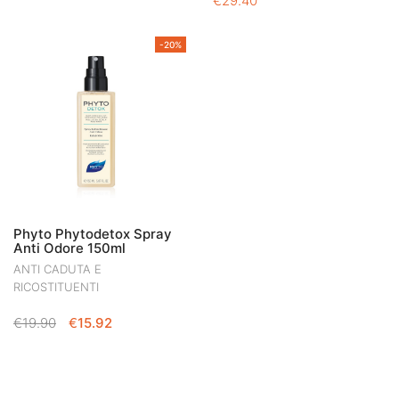
€
29.40
-20%
Phyto Phytodetox Spray
Anti Odore 150ml
ANTI CADUTA E
RICOSTITUENTI
IL
IL
€
19.90
€
15.92
PREZZO
PREZZO
ORIGINALE
ATTUALE
ERA:
È:
€19.90.
€15.92.