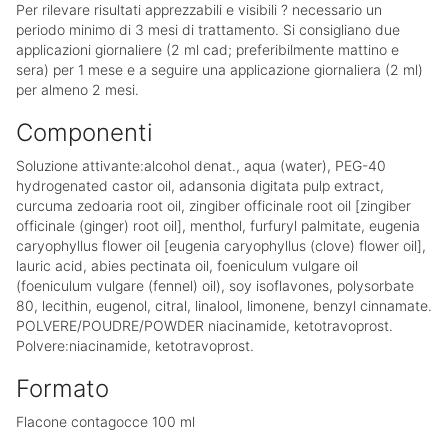
Per rilevare risultati apprezzabili e visibili ? necessario un
periodo minimo di 3 mesi di trattamento. Si consigliano due
applicazioni giornaliere (2 ml cad; preferibilmente mattino e
sera) per 1 mese e a seguire una applicazione giornaliera (2 ml)
per almeno 2 mesi.
Componenti
Soluzione attivante:alcohol denat., aqua (water), PEG-40
hydrogenated castor oil, adansonia digitata pulp extract,
curcuma zedoaria root oil, zingiber officinale root oil [zingiber
officinale (ginger) root oil], menthol, furfuryl palmitate, eugenia
caryophyllus flower oil [eugenia caryophyllus (clove) flower oil],
lauric acid, abies pectinata oil, foeniculum vulgare oil
(foeniculum vulgare (fennel) oil), soy isoflavones, polysorbate
80, lecithin, eugenol, citral, linalool, limonene, benzyl cinnamate.
POLVERE/POUDRE/POWDER niacinamide, ketotravoprost.
Polvere:niacinamide, ketotravoprost.
Formato
Flacone contagocce 100 ml