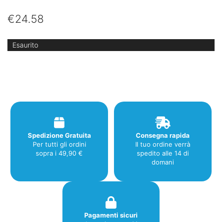
€
24.58
Esaurito
Spedizione Gratuita
Consegna rapida
Per tutti gli ordini
Il tuo ordine verrà
sopra i 49,90 €
spedito alle 14 di
domani
Pagamenti sicuri