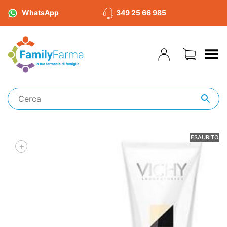
WhatsApp
349 25 66 985
Toggle Menu
ESAURITO
+