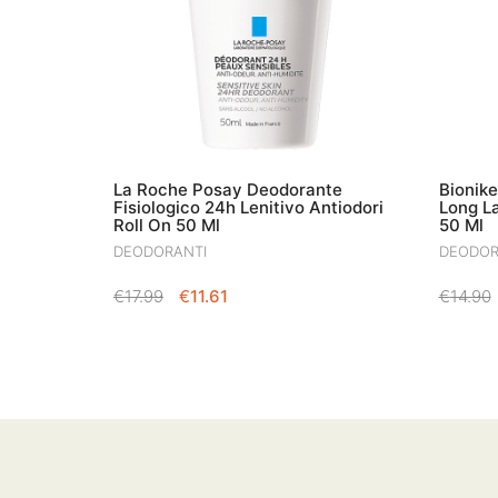
La Roche Posay Deodorante
Bionik
Fisiologico 24h Lenitivo Antiodori
Long L
Roll On 50 Ml
50 Ml
DEODORANTI
DEODOR
IL
IL
€
17.99
€
11.61
€
14.90
PREZZO
PREZZO
ORIGINALE
ATTUALE
ERA:
È:
€17.99.
€11.61.