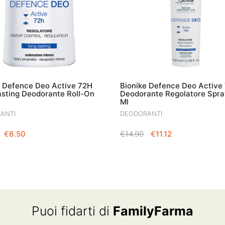
e Defence Deo Active 72H
Bionike Defence Deo Active
asting Deodorante Roll-On
Deodorante Regolatore Spra
Ml
ANTI
DEODORANTI
IL
IL
IL
IL
€
6.50
€
14.90
€
11.12
PREZZO
PREZZO
PREZZO
PREZZO
ORIGINALE
ATTUALE
ORIGINALE
ATTUALE
ERA:
È:
ERA:
È:
€14.90.
€6.50.
€14.90.
€11.12.
Puoi fidarti di
FamilyFarma