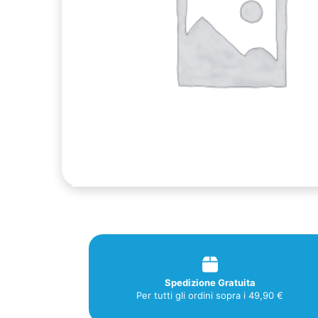
Spedizione Gratuita
Per tutti gli ordini sopra i 49,90 €