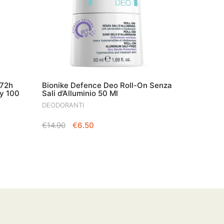
 72h
Bionike Defence Deo Roll-On Senza
y 100
Sali d’Alluminio 50 Ml
DEODORANTI
IL
IL
€
14.90
€
6.50
PREZZO
PREZZO
ORIGINALE
ATTUALE
ERA:
È:
€14.90.
€6.50.