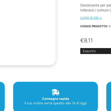
Deodorante per pelli
tollerano i comuni 
Leggi di più +
CODICE PRODOTTO:
9
€
8.11
Esaurito
Consegna rapida
Il tuo ordine verrà spedito alle 14 di oggi