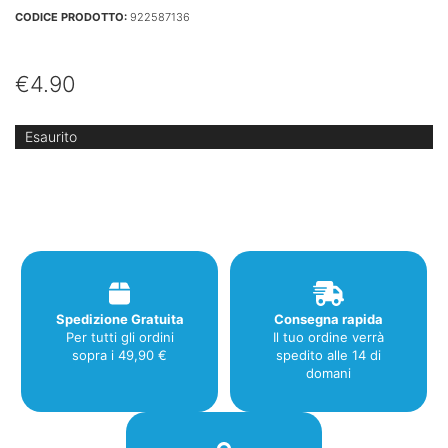
CODICE PRODOTTO:
922587136
€
4.90
Esaurito
Spedizione Gratuita
Consegna rapida
Per tutti gli ordini
Il tuo ordine verrà
sopra i 49,90 €
spedito alle 14 di
domani