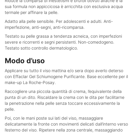
Riduce la comparsa di inestetismi e brufoli dovuti all’acne e la
sua formula non appiccicosa è arricchita con esclusiva acqua
termale per affinare la pelle.
Adatto alla pelle sensibile. Per adolescenti e adulti. Anti-
imperfezione, anti-segni, anti-ricomparsa.
Testato su pelle grassa a tendenza acneica, con imperfezioni
severe e ricorrenti e segni persistenti. Non-comedogeno.
Testato sotto controllo dermatologico.
Modo d’uso
Applicare su tutto il viso mattina e/o sera dopo averlo deterso
con Effaclar Gel Schiumogene Purificante. Base eccellente per il
make-up La Roche-Posay.
Raccogliere una piccola quantità di crema, l’equivalente della
punta di un dito. Riscaldare la crema con le dita per facilitarne
la penetrazione nella pelle senza toccare eccessivamente la
pelle.
Poi, con le mani poste sui lati del viso, massaggiare
delicatamente la fronte con movimenti delicati dall’interno verso
l’esterno del viso. Ripetere nella zona centrale, massaggiando