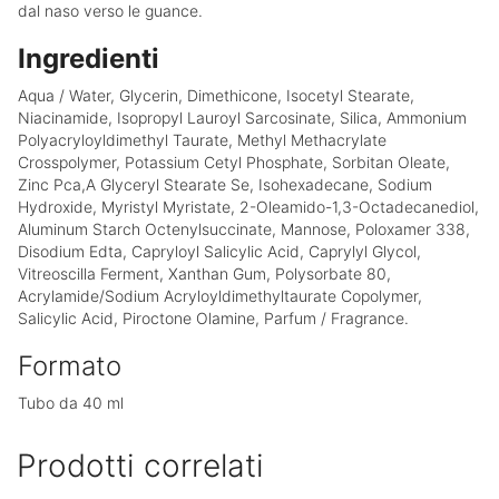
dal naso verso le guance.
Ingredienti
Aqua / Water, Glycerin, Dimethicone, Isocetyl Stearate,
Niacinamide, Isopropyl Lauroyl Sarcosinate, Silica, Ammonium
Polyacryloyldimethyl Taurate, Methyl Methacrylate
Crosspolymer, Potassium Cetyl Phosphate, Sorbitan Oleate,
Zinc Pca,A Glyceryl Stearate Se, Isohexadecane, Sodium
Hydroxide, Myristyl Myristate, 2-Oleamido-1,3-Octadecanediol,
Aluminum Starch Octenylsuccinate, Mannose, Poloxamer 338,
Disodium Edta, Capryloyl Salicylic Acid, Caprylyl Glycol,
Vitreoscilla Ferment, Xanthan Gum, Polysorbate 80,
Acrylamide/Sodium Acryloyldimethyltaurate Copolymer,
Salicylic Acid, Piroctone Olamine, Parfum / Fragrance.
Formato
Tubo da 40 ml
Prodotti correlati