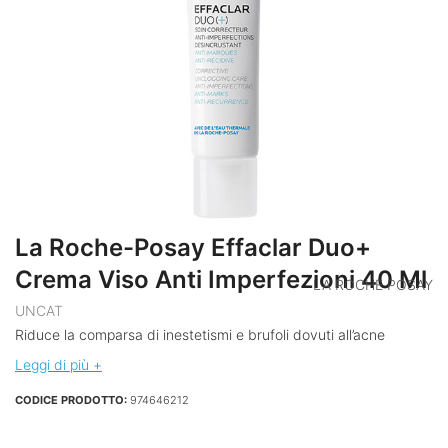
La Roche-Posay Effaclar Duo+
Crema Viso Anti Imperfezioni 40 Ml
LA ROCHE POSAY
UNCAT
Riduce la comparsa di inestetismi e brufoli dovuti all’acne
Leggi di più +
CODICE PRODOTTO:
974646212