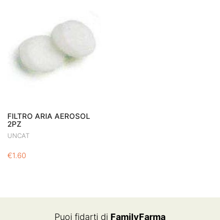
FILTRO ARIA AEROSOL
2PZ
UNCAT
€
1.60
Puoi fidarti di
FamilyFarma