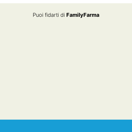
€41.90.
€32.72.
€46.90.
€35.17.
Puoi fidarti di
FamilyFarma