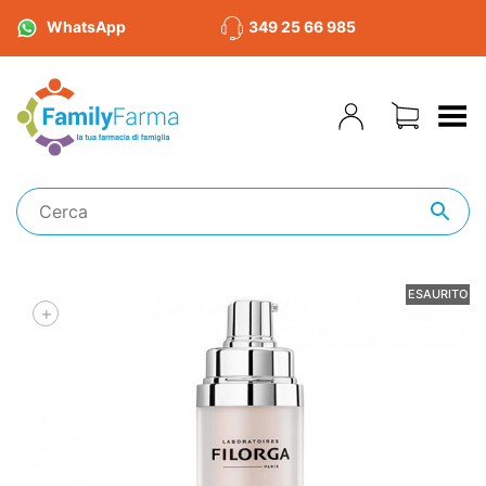
WhatsApp
349 25 66 985
Toggle Menu
ESAURITO
+