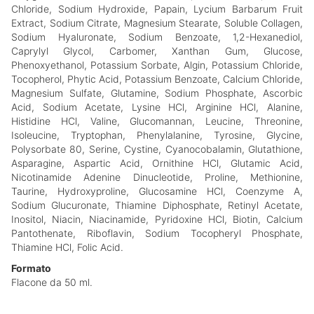
Chloride, Sodium Hydroxide, Papain, Lycium Barbarum Fruit
Extract, Sodium Citrate, Magnesium Stearate, Soluble Collagen,
Sodium Hyaluronate, Sodium Benzoate, 1,2-Hexanediol,
Caprylyl Glycol, Carbomer, Xanthan Gum, Glucose,
Phenoxyethanol, Potassium Sorbate, Algin, Potassium Chloride,
Tocopherol, Phytic Acid, Potassium Benzoate, Calcium Chloride,
Magnesium Sulfate, Glutamine, Sodium Phosphate, Ascorbic
Acid, Sodium Acetate, Lysine HCl, Arginine HCl, Alanine,
Histidine HCl, Valine, Glucomannan, Leucine, Threonine,
Isoleucine, Tryptophan, Phenylalanine, Tyrosine, Glycine,
Polysorbate 80, Serine, Cystine, Cyanocobalamin, Glutathione,
Asparagine, Aspartic Acid, Ornithine HCl, Glutamic Acid,
Nicotinamide Adenine Dinucleotide, Proline, Methionine,
Taurine, Hydroxyproline, Glucosamine HCl, Coenzyme A,
Sodium Glucuronate, Thiamine Diphosphate, Retinyl Acetate,
Inositol, Niacin, Niacinamide, Pyridoxine HCl, Biotin, Calcium
Pantothenate, Riboflavin, Sodium Tocopheryl Phosphate,
Thiamine HCl, Folic Acid.
Formato
Flacone da 50 ml.