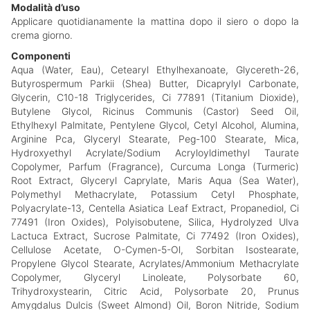
Modalità d’uso
Applicare quotidianamente la mattina dopo il siero o dopo la
crema giorno.
Componenti
Aqua (Water, Eau), Cetearyl Ethylhexanoate, Glycereth-26,
Butyrospermum Parkii (Shea) Butter, Dicaprylyl Carbonate,
Glycerin, C10-18 Triglycerides, Ci 77891 (Titanium Dioxide),
Butylene Glycol, Ricinus Communis (Castor) Seed Oil,
Ethylhexyl Palmitate, Pentylene Glycol, Cetyl Alcohol, Alumina,
Arginine Pca, Glyceryl Stearate, Peg-100 Stearate, Mica,
Hydroxyethyl Acrylate/Sodium Acryloyldimethyl Taurate
Copolymer, Parfum (Fragrance), Curcuma Longa (Turmeric)
Root Extract, Glyceryl Caprylate, Maris Aqua (Sea Water),
Polymethyl Methacrylate, Potassium Cetyl Phosphate,
Polyacrylate-13, Centella Asiatica Leaf Extract, Propanediol, Ci
77491 (Iron Oxides), Polyisobutene, Silica, Hydrolyzed Ulva
Lactuca Extract, Sucrose Palmitate, Ci 77492 (Iron Oxides),
Cellulose Acetate, O-Cymen-5-Ol, Sorbitan Isostearate,
Propylene Glycol Stearate, Acrylates/Ammonium Methacrylate
Copolymer, Glyceryl Linoleate, Polysorbate 60,
Trihydroxystearin, Citric Acid, Polysorbate 20, Prunus
Amygdalus Dulcis (Sweet Almond) Oil, Boron Nitride, Sodium