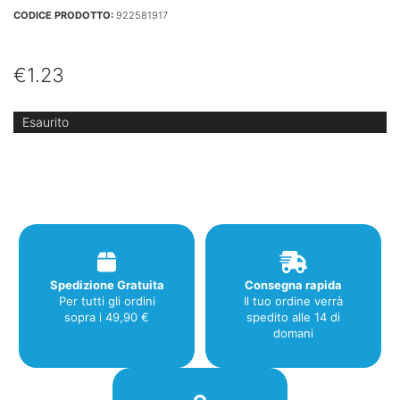
CODICE PRODOTTO:
922581917
€
1.23
Esaurito
Spedizione Gratuita
Consegna rapida
Per tutti gli ordini
Il tuo ordine verrà
sopra i 49,90 €
spedito alle 14 di
domani