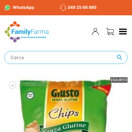
WhatsApp
349 25 66 985
Toggle Menu
ESAURITO
+