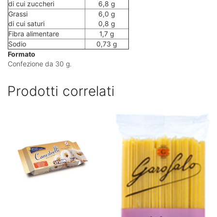
di cui zuccheri
6,8 g
Grassi
6,0 g
di cui saturi
0,8 g
Fibra alimentare
1,7 g
Sodio
0,73 g
Formato
Confezione da 30 g.
Prodotti correlati