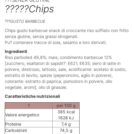
???SENZA GLUTINE
?????Chips
???
GUSTO BARBECUE
Chips gusto barbecue snack di croccante riso soffiato non fritto
senza glutine, senza grassi idrogenati.
Pu? contenere tracce di soia, sesamo e loro derivati.
Ingredienti
Riso parboiled 49,8%; mais; condimento barbecue 12%
[zucchero, esaltatori di sapidit?: E621, E635; siero di latte in
polvere, destrosio, lattosio, sale, acidificante: acetato di sodio;
estratto di lievito, spezie (peperoncino, aglio in polvere),
colorante: estratto di paprica; pomodoro in polvere, olio
vegetale, aromi]; olio di girasole.
Caratteristiche nutrizionali
?
per 100 g
385 kcal
Valore energetico
1628 kJ
Proteine
7,4 g
Carboidrati
74,5 g