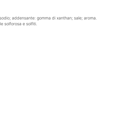
di sodio; addensante: gomma di xanthan; sale; aroma.
 solforosa e solfiti.