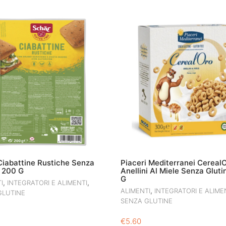
Ciabattine Rustiche Senza
Piaceri Mediterranei Cereal
e 200 G
Anellini Al Miele Senza Glut
G
,
,
I
INTEGRATORI E ALIMENTI
,
ALIMENTI
INTEGRATORI E ALIME
GLUTINE
SENZA GLUTINE
€
5.60