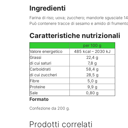
Ingredienti
Farina di riso; uova; zucchero; mandorle sgusciate 1
Può contenere tracce di sesamo e amido di frumento de
Caratteristiche nutrizionali
per 100 g
Valore energetico
485 kcal – 2030 kJ
Grassi
22,4 g
di cui saturi
7,8 g
Carboidrati
58,4 g
di cui zuccheri
28,5 g
Fibre
5,0 g
Proteine
9,9 g
Sale
0,80 g
Formato
Confezione da 200 g.
Prodotti correlati