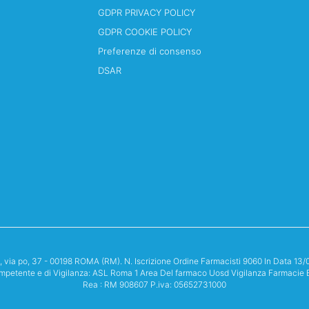
GDPR PRIVACY POLICY
GDPR COOKIE POLICY
Preferenze di consenso
DSAR
i, via po, 37 - 00198 ROMA (RM). N. Iscrizione Ordine Farmacisti 9060 In Data 
mpetente e di Vigilanza: ASL Roma 1 Area Del farmaco Uosd Vigilanza Farmacie 
Rea : RM 908607 P.iva: 05652731000