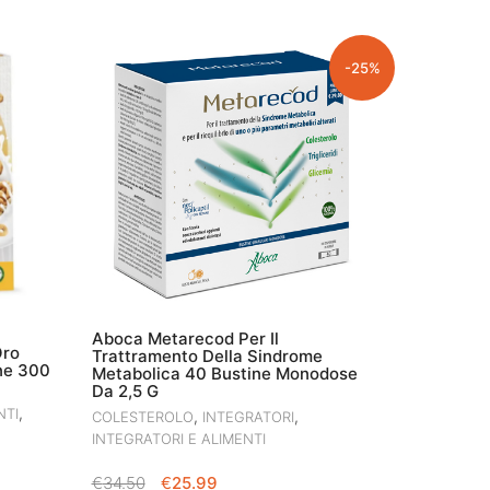
-25%
Aboca Metarecod Per Il
Oro
Trattramento Della Sindrome
ine 300
Metabolica 40 Bustine Monodose
Da 2,5 G
,
NTI
,
,
COLESTEROLO
INTEGRATORI
INTEGRATORI E ALIMENTI
IL
IL
€
34.50
€
25.99