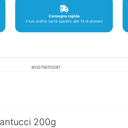
Consegna rapida
Il tuo ordine verrà spedito alle 14 di domani
8032758703287
Cantucci 200g