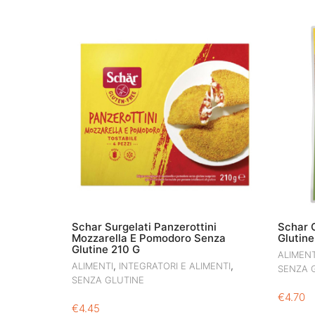
Schar Surgelati Panzerottini
Schar 
Mozzarella E Pomodoro Senza
Glutin
Glutine 210 G
ALIMENT
,
,
ALIMENTI
INTEGRATORI E ALIMENTI
SENZA 
SENZA GLUTINE
€
4.70
€
4.45