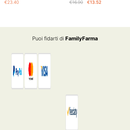
IL
IL
€
23.40
€
16.90
€
13.52
PREZZO
PREZZO
ORIGINALE
ATTUALE
ERA:
È:
€16.90.
€13.52.
Puoi fidarti di
FamilyFarma