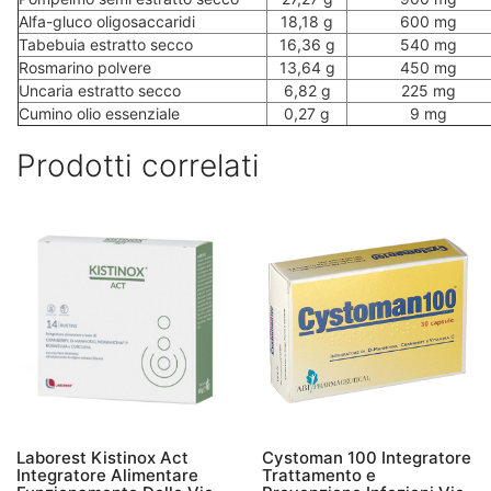
Alfa-gluco oligosaccaridi
18,18 g
600 mg
Tabebuia estratto secco
16,36 g
540 mg
Rosmarino polvere
13,64 g
450 mg
Uncaria estratto secco
6,82 g
225 mg
Cumino olio essenziale
0,27 g
9 mg
Prodotti correlati
Laborest Kistinox Act
Cystoman 100 Integratore
Integratore Alimentare
Trattamento e