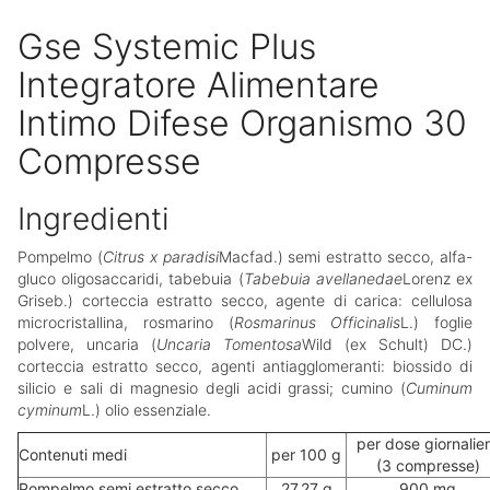
Gse Systemic Plus
Integratore Alimentare
Intimo Difese Organismo 30
Compresse
Ingredienti
Pompelmo (
Citrus x paradisi
Macfad.) semi estratto secco, alfa-
gluco oligosaccaridi, tabebuia (
Tabebuia avellanedae
Lorenz ex
Griseb.) corteccia estratto secco, agente di carica: cellulosa
microcristallina, rosmarino (
Rosmarinus Officinalis
L.) foglie
polvere, uncaria (
Uncaria Tomentosa
Wild (ex Schult) DC.)
corteccia estratto secco, agenti antiagglomeranti: biossido di
silicio e sali di magnesio degli acidi grassi; cumino (
Cuminum
cyminum
L.) olio essenziale.
per dose giornalie
Contenuti medi
per 100 g
(3 compresse)
Pompelmo semi estratto secco
27,27 g
900 mg