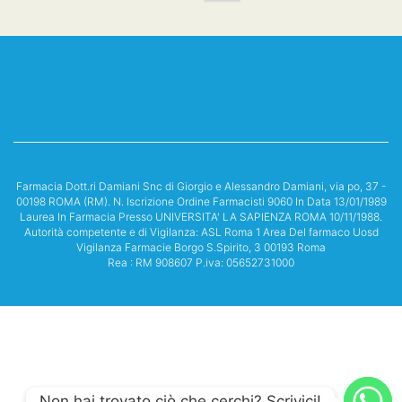
Farmacia Dott.ri Damiani Snc di Giorgio e Alessandro Damiani, via po, 37 -
00198 ROMA (RM). N. Iscrizione Ordine Farmacisti 9060 In Data 13/01/1989
Laurea In Farmacia Presso UNIVERSITA' LA SAPIENZA ROMA 10/11/1988.
Autorità competente e di Vigilanza: ASL Roma 1 Area Del farmaco Uosd
Vigilanza Farmacie Borgo S.Spirito, 3 00193 Roma
Rea : RM 908607 P.iva: 05652731000
Non hai trovato ciò che cerchi? Scrivici!