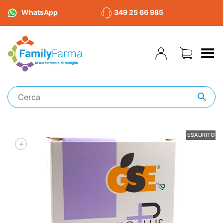
WhatsApp
349 25 66 985
Toggle Menu
ESAURITO
+