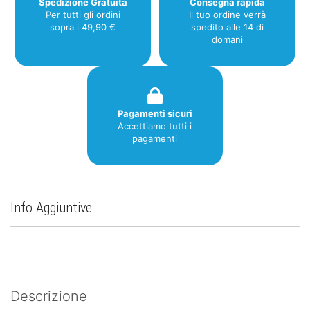
Spedizione Gratuita
Consegna rapida
Per tutti gli ordini
Il tuo ordine verrà
sopra i 49,90 €
spedito alle 14 di
domani
Pagamenti sicuri
Accettiamo tutti i
pagamenti
Info Aggiuntive
Descrizione