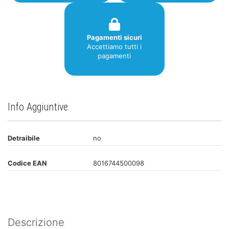
Pagamenti sicuri
Accettiamo tutti i
pagamenti
Info Aggiuntive
Detraibile
no
Codice EAN
8016744500098
Descrizione