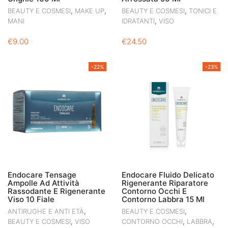
,
,
,
BEAUTY E COSMESI
MAKE UP
BEAUTY E COSMESI
TONICI E
,
MANI
IDRATANTI
VISO
€
9.00
€
24.50
-22%
-23%
Endocare Tensage
Endocare Fluido Delicato
Ampolle Ad Attività
Rigenerante Riparatore
Rassodante E Rigenerante
Contorno Occhi E
Viso 10 Fiale
Contorno Labbra 15 Ml
,
,
ANTIRUGHE E ANTI ETÀ
BEAUTY E COSMESI
,
,
,
BEAUTY E COSMESI
VISO
CONTORNO OCCHI
LABBRA