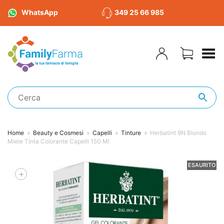
WhatsApp
349 25 66 985
Toggle Menu
Home
»
Beauty e Cosmesi
»
Capelli
»
Tinture
»
Herbatint 9N Biondo
Miele Tinta Colorante Capelli 150 Ml
ESAURITO
+