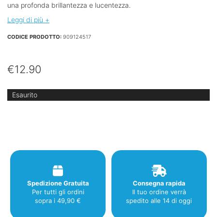
una profonda brillantezza e lucentezza.
Leggi di più +
CODICE PRODOTTO:
909124517
€
12.90
Esaurito
Spedizione Gratuita
Consegna rapida
Per tutti gli ordini
Il tuo ordine verrà
sopra i 49,90 €
spedito alle 14 di oggi