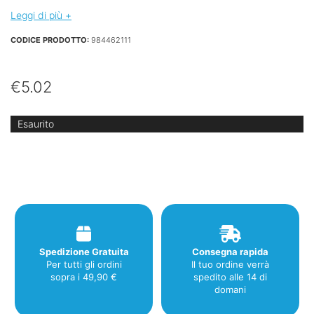
Leggi di più +
CODICE PRODOTTO:
984462111
€
5.02
Esaurito
Spedizione Gratuita
Consegna rapida
Per tutti gli ordini
Il tuo ordine verrà
sopra i 49,90 €
spedito alle 14 di
domani