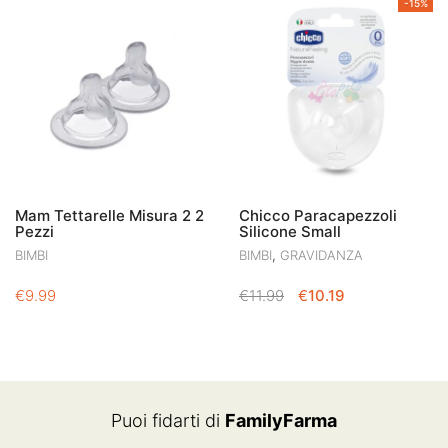
-15%
Mam Tettarelle Misura 2 2
Chicco Paracapezzoli
Pezzi
Silicone Small
,
BIMBI
BIMBI
GRAVIDANZA
IL
IL
€
9.99
€
11.99
€
10.19
PREZZO
PREZZO
ORIGINALE
ATTUALE
ERA:
È:
€11.99.
€10.19.
Puoi fidarti di
FamilyFarma