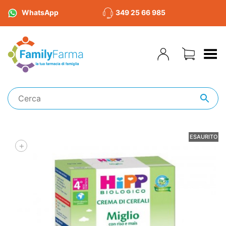
WhatsApp
349 25 66 985
Toggle Menu
ESAURITO
+