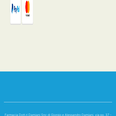
Farmacia Dott.ri Damiani Snc di Giorgio e Alessandro Damiani, via po, 37 -