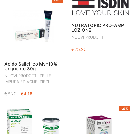
-33%
NUTRATOPIC PRO-AMP
LOZIONE
NUOVI PRODOTTI
€
25.90
Acido Salicilico Mv*10%
Unguento 30g
,
NUOVI PRODOTTI
PELLE
,
IMPURA ED ACNE
PIEDI
IL
IL
€
6.20
€
4.18
PREZZO
PREZZO
ORIGINALE
ATTUALE
-25%
ERA:
È:
€6.20.
€4.18.