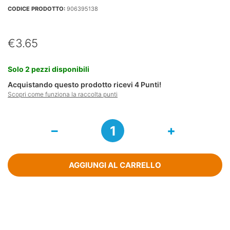
CODICE PRODOTTO:
906395138
€
3.65
Solo 2 pezzi disponibili
Acquistando questo prodotto ricevi
4
Punti!
Scopri come funziona la raccolta punti
Hipp
Omogeneizzati
Pera
E
Yogurt
AGGIUNGI AL CARRELLO
Senza
Glutine
1
X
125
G