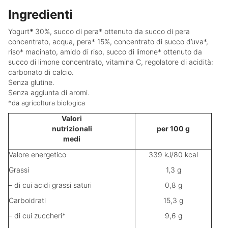
Ingredienti
Yogurt
*
30%, succo di pera* ottenuto da succo di pera
concentrato, acqua, pera* 15%, concentrato di succo d’uva*,
riso* macinato, amido di riso, succo di limone* ottenuto da
succo di limone concentrato, vitamina C, regolatore di acidità:
carbonato di calcio.
Senza glutine.
Senza aggiunta di aromi.
*da agricoltura biologica
Valori
nutrizionali
per 100 g
medi
Valore energetico
339 kJ/80 kcal
Grassi
1,3 g
– di cui acidi grassi saturi
0,8 g
Carboidrati
15,3 g
– di cui zuccheri*
9,6 g