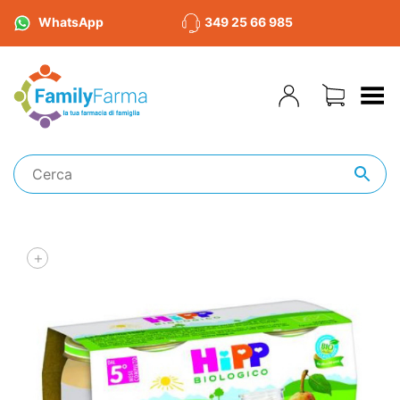
WhatsApp
349 25 66 985
Toggle Menu
+