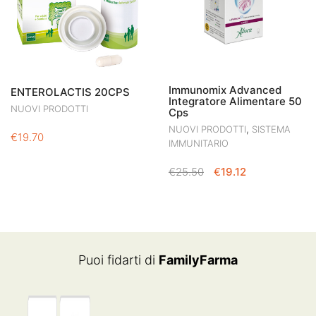
Immunomix Advanced
ENTEROLACTIS 20CPS
Integratore Alimentare 50
NUOVI PRODOTTI
Cps
,
NUOVI PRODOTTI
SISTEMA
€
19.70
IMMUNITARIO
IL
IL
€
25.50
€
19.12
PREZZO
PREZZO
ORIGINALE
ATTUALE
ERA:
È:
€25.50.
€19.12.
Puoi fidarti di
FamilyFarma