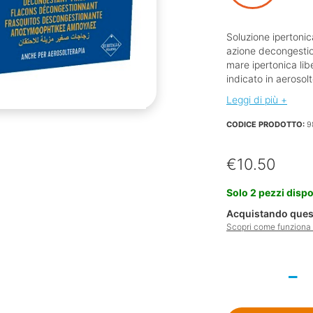
Soluzione ipertonic
azione decongestio
mare ipertonica lib
indicato in aerosolt
Leggi di più +
CODICE PRODOTTO:
9
€
10.50
Solo 2 pezzi dispo
Acquistando quest
Scopri come funziona l
Isomar
Flacone
Decongestionante
20x5ml