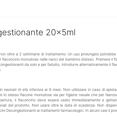
gestionante 20x5ml
non oltre a 2 settimane di trattamento. Un uso prolungato potrebbe 
 il flaconcino monodose nelle narici del bambino disteso. Premere il fl
gestionanti da solo e per l’adulto, introdurre alternativamente il fla
e.
neonati di età inferiore ai 6 mesi. Non utilizzare in caso di epistassi
are lo stesso flacone monodose sia per l’igiene nasale che per l’aeroso
apertura, il flaconcino deve essere usato immediatamente e gettato
onali del prodotto. Non usare oltre la data di scadenza. Non disperde
ini Decongestionanti ai trattamenti farmacologici. In alcuni casi il pr