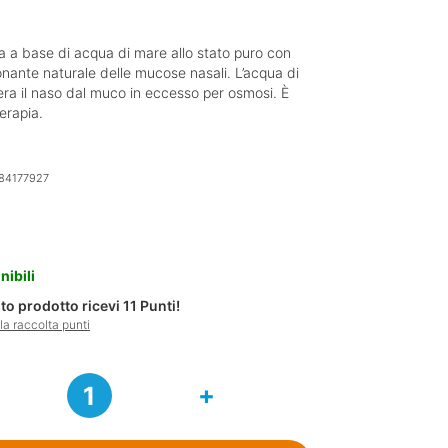
a a base di acqua di mare allo stato puro con
nante naturale delle mucose nasali. L’acqua di
era il naso dal muco in eccesso per osmosi. È
erapia.
84177927
nibili
o prodotto ricevi
11
Punti!
a raccolta punti