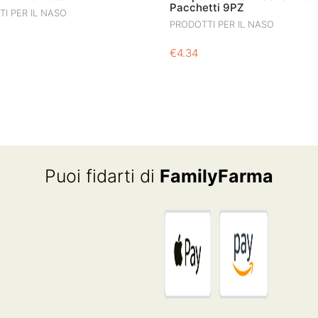
Pacchetti 9PZ
I PER IL NASO
PRODOTTI PER IL NASO
€
4.34
Puoi fidarti di
FamilyFarma