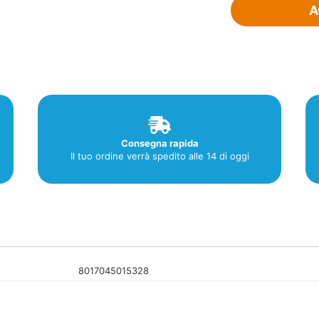
A
quantità
Consegna rapida
Il tuo ordine verrà spedito alle 14 di oggi
8017045015328