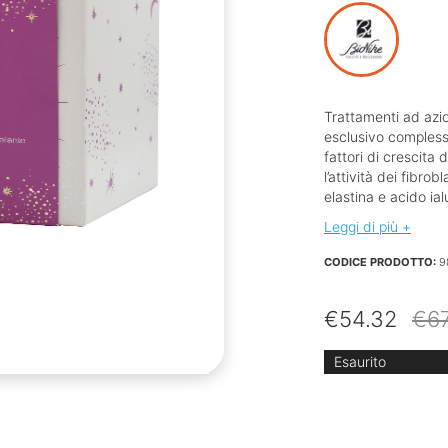
Trattamenti ad az
esclusivo complesso 
fattori di crescita
l’attività dei fibrob
elastina e acido ia
Leggi di più +
CODICE PRODOTTO:
9
€
54.32
€
6
Esaurito