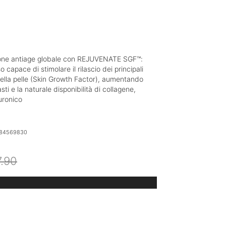
ione antiage globale con REJUVENATE SGF™:
capace di stimolare il rilascio dei principali
 della pelle (Skin Growth Factor), aumentando
lasti e la naturale disponibilità di collagene,
luronico
84569830
Il
Il
7.90
prezzo
prezzo
originale
attuale
era:
è:
€67.90.
€54.32.