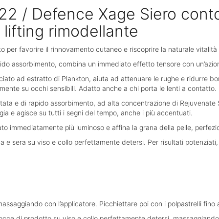
022 / Defence Xage Siero cont
lifting rimodellante
er favorire il rinnovamento cutaneo e riscoprire la naturale vitalità 
ido assorbimento, combina un immediato effetto tensore con un’azione g
iato ad estratto di Plankton, aiuta ad attenuare le rughe e ridurre b
ente su occhi sensibili. Adatto anche a chi porta le lenti a contatto.
utata e di rapido assorbimento, ad alta concentrazione di Rejuvenate 
ia e agisce su tutti i segni del tempo, anche i più accentuati.
nato immediatamente più luminoso e affina la grana della pelle, perfez
e sera su viso e collo perfettamente detersi. Per risultati potenziati, 
assaggiando con l’applicatore. Picchiettare poi con i polpastrelli fin
ce di prodotto su viso e collo perfettamente detersi, massaggiando dal