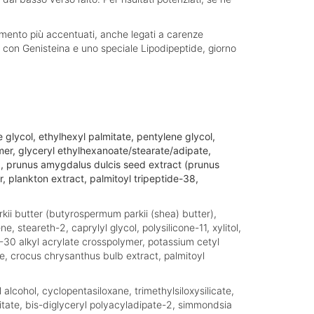
amento più accentuati, anche legati a carenze
 con Genisteina e uno speciale Lipodipeptide, giorno
lycol, ethylhexyl palmitate, pentylene glycol,
mer, glyceryl ethylhexanoate/stearate/adipate,
11, prunus amygdalus dulcis seed extract (prunus
 plankton extract, palmitoyl tripeptide-38,
kii butter (butyrospermum parkii (shea) butter),
 steareth-2, caprylyl glycol, polysilicone-11, xylitol,
0-30 alkyl acrylate crosspolymer, potassium cetyl
, crocus chrysanthus bulb extract, palmitoyl
alcohol, cyclopentasiloxane, trimethylsiloxysilicate,
itate, bis-diglyceryl polyacyladipate-2, simmondsia