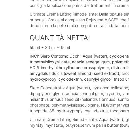
consiglia l’applicazione prima dei trattamenti in crema
Ultimate Crema Lifting Rimodellante: Dalla texture se
ormonali. Grazie al complesso Rejuvenate SGF™ che fa
dopo giorno la pelle è più compatta e rassodata, com
QUANTITÀ NETTA:
50 ml + 30 ml + 15 ml
INCI:
Siero Contorno Occhi: Aqua (water), cyclopenta
trimethylsiloxysilicate, acacia senegal gum, polymet
HDI/trimethylol hexyllactone crosspolymer, disteardi
amygdalus dulcis (sweet almond) seed extract), croc
hydroxypropyl cyclodextrin, caprylyl glycol, trisodi
Siero Concentrato: Aqua (water), cyclopentasiloxane,
dipropylene glycol, acacia senegal gum, glycerin, laur
helianthus annuus seed oil (helianthus annuus (sunflo
phosphate, polymethylsilsesquioxane, HDI/trimethylo
tripeptide-38, hydroxypropyl cyclodextrin, tocophero
Ultimate Crema Lifting Rimodellante: Aqua (water), gly
myristyl myristate, butyrospermum parkii butter (buty