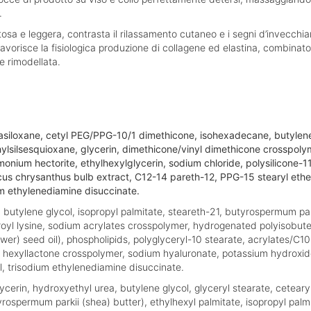
.
tosa e leggera, contrasta il rilassamento cutaneo e i segni d’invecchi
vorisce la fisiologica produzione di collagene ed elastina, combinato
e rimodellata.
siloxane, cetyl PEG/PPG-10/1 dimethicone, isohexadecane, butylene g
hylsilsesquioxane, glycerin, dimethicone/vinyl dimethicone crosspoly
monium hectorite, ethylhexylglycerin, sodium chloride, polysilicone-
us chrysanthus bulb extract, C12-14 pareth-12, PPG-15 stearyl ether,
um ethylenediamine disuccinate.
 butylene glycol, isopropyl palmitate, steareth-21, butyrospermum par
oyl lysine, sodium acrylates crosspolymer, hydrogenated polyisobutene,
wer) seed oil), phospholipids, polyglyceryl-10 stearate, acrylates/C1
l hexyllactone crosspolymer, sodium hyaluronate, potassium hydroxide
l, trisodium ethylenediamine disuccinate.
cerin, hydroxyethyl urea, butylene glycol, glyceryl stearate, cetearyl 
rospermum parkii (shea) butter), ethylhexyl palmitate, isopropyl palm