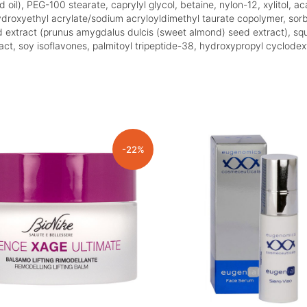
d oil), PEG-100 stearate, caprylyl glycol, betaine, nylon-12, xylitol
oxyethyl acrylate/sodium acryloyldimethyl taurate copolymer, sorbi
d extract (prunus amygdalus dulcis (sweet almond) seed extract), sq
ct, soy isoflavones, palmitoyl tripeptide-38, hydroxypropyl cyclodextr
-22%