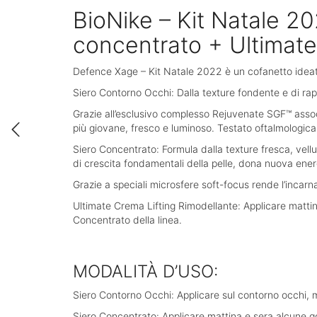
BioNike – Kit Natale 2
concentrato + Ultimate 
Defence Xage – Kit Natale 2022 è un cofanetto ideato p
Siero Contorno Occhi: Dalla texture fondente e di rap
Grazie all’esclusivo complesso Rejuvenate SGF™ assoc
più giovane, fresco e luminoso. Testato oftalmologicam
Siero Concentrato: Formula dalla texture fresca, vell
di crescita fondamentali della pelle, dona nuova energ
Grazie a speciali microsfere soft-focus rende l’incar
Ultimate Crema Lifting Rimodellante: Applicare mattina 
Concentrato della linea.
MODALITÀ D’USO:
Siero Contorno Occhi: Applicare sul contorno occhi, m
Siero Concentrato: Applicare mattina e sera alcune goc