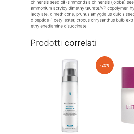
chinensis seed oil (simmondsia chinensis (jojoba) see
ammonium acryloyldimethyltaurate/VP copolymer, hydr
lactylate, dimethicone, prunus amygdalus dulcis see
dipeptide-1 cetyl ester, crocus chrysanthus bulb extra
ethylenediamine disuccinate
Prodotti correlati
-20%