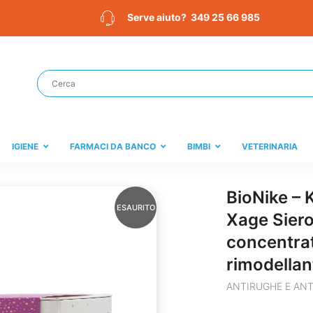
349 25 66 985
Serve aiuto?
IGIENE
FARMACI DA BANCO
BIMBI
VETERINARIA
BioNike – 
ESAURITO
Xage Siero
concentrat
rimodellan
ANTIRUGHE E ANT