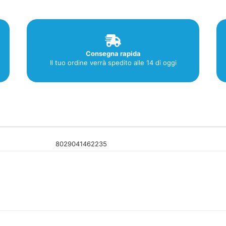
Consegna rapida
Il tuo ordine verrà spedito alle 14 di oggi
8029041462235