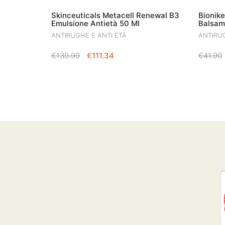
Skinceuticals Metacell Renewal B3
Bionik
Emulsione Antietà 50 Ml
Balsamo
ANTIRUGHE E ANTI ETÀ
ANTIRUG
IL
IL
€
139.99
€
111.34
€
41.90
PREZZO
PREZZO
ORIGINALE
ATTUALE
ERA:
È:
€139.99.
€111.34.