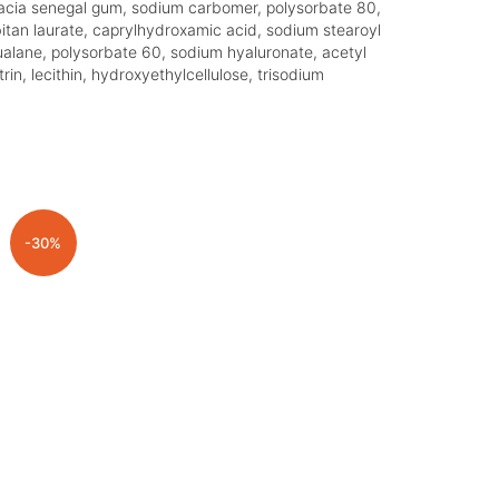
, acacia senegal gum, sodium carbomer, polysorbate 80,
tan laurate, caprylhydroxamic acid, sodium stearoyl
ualane, polysorbate 60, sodium hyaluronate, acetyl
in, lecithin, hydroxyethylcellulose, trisodium
-30%