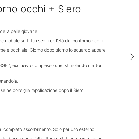
orno occhi + Siero
della pelle giovane.
lobale su tutti i segni dell’età del contorno occhi.
orse e occhiaie. Giorno dopo giorno lo sguardo appare
SGF™, esclusivo complesso che, stimolando i fattori
ionandola.
se ne consiglia l’applicazione dopo il Siero
o al completo assorbimento. Solo per uso esterno.
 basso verso l’alto. Per risultati potenziati, se ne