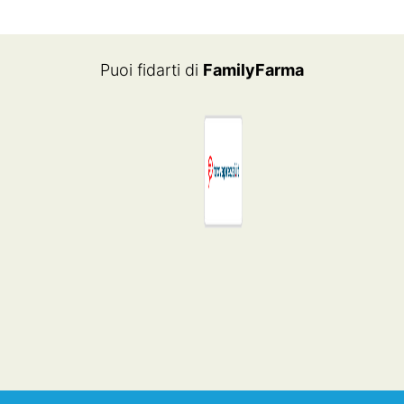
ERA:
È:
€28.50.
€22.80.
Puoi fidarti di
FamilyFarma