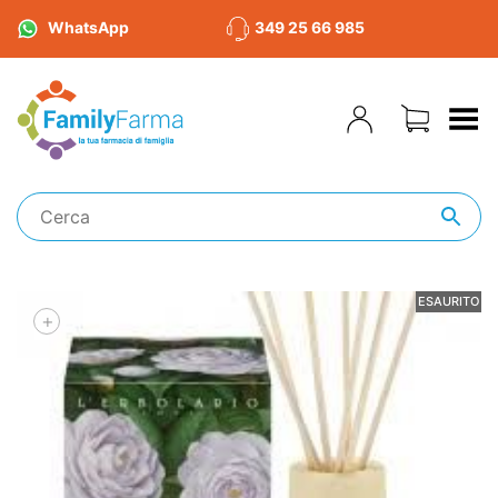
WhatsApp
349 25 66 985
Toggle Menu
ESAURITO
+