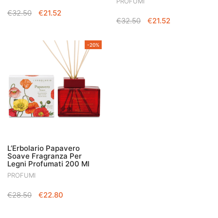
PROFUMI
IL
IL
€
32.50
€
21.52
IL
IL
€
32.50
€
21.52
PREZZO
PREZZO
PREZZO
PREZZO
ORIGINALE
ATTUALE
ORIGINALE
ATTUALE
ERA:
È:
-20%
ERA:
È:
€32.50.
€21.52.
€32.50.
€21.52.
L’Erbolario Papavero
Soave Fragranza Per
Legni Profumati 200 Ml
PROFUMI
IL
IL
€
28.50
€
22.80
PREZZO
PREZZO
ORIGINALE
ATTUALE