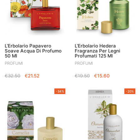
L’Erbolario Papavero
L’Erbolario Hedera
Soave Acqua Di Profumo
Fragranza Per Legni
50 Ml
Profumati 125 Ml
PROFUMI
PROFUMI
IL
IL
IL
IL
€
32.50
€
21.52
€
19.50
€
15.60
PREZZO
PREZZO
PREZZO
PREZZO
ORIGINALE
ATTUALE
ORIGINALE
ATTUALE
-34%
-20%
ERA:
È:
ERA:
È:
€32.50.
€21.52.
€19.50.
€15.60.