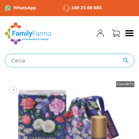
WhatsApp
349 25 66 985
Toggle Menu
ESAURITO
+