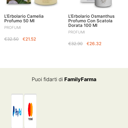
L’Erbolario Camelia
L’Erbolario Osmanthus
Profumo 50 Ml
Profumo Con Scatola
Dorata 100 Ml
PROFUMI
PROFUMI
IL
IL
€
32.50
€
21.52
IL
IL
€
32.90
€
26.32
PREZZO
PREZZO
PREZZO
PREZZO
ORIGINALE
ATTUALE
ORIGINALE
ATTUALE
ERA:
È:
ERA:
È:
€32.50.
€21.52.
€32.90.
€26.32.
Puoi fidarti di
FamilyFarma