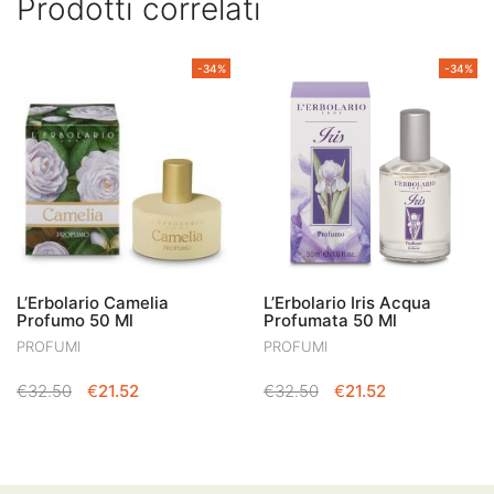
Prodotti correlati
-34%
-34%
L’Erbolario Camelia
L’Erbolario Iris Acqua
Profumo 50 Ml
Profumata 50 Ml
PROFUMI
PROFUMI
IL
IL
IL
IL
€
32.50
€
21.52
€
32.50
€
21.52
PREZZO
PREZZO
PREZZO
PREZZO
ORIGINALE
ATTUALE
ORIGINALE
ATTUALE
ERA:
È:
ERA:
È:
€32.50.
€21.52.
€32.50.
€21.52.