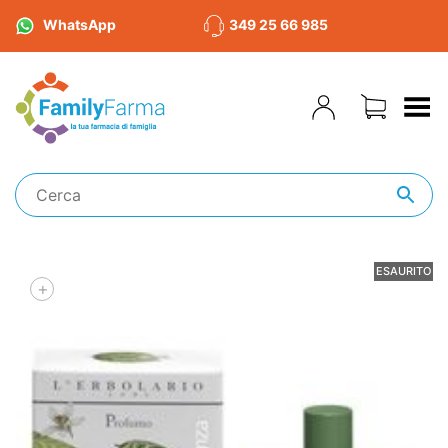
WhatsApp
349 25 66 985
Toggle Menu
ESAURITO
+