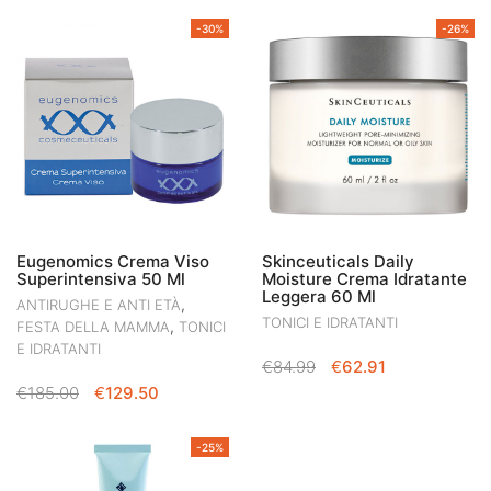
-30%
-26%
Eugenomics Crema Viso
Skinceuticals Daily
Superintensiva 50 Ml
Moisture Crema Idratante
Leggera 60 Ml
,
ANTIRUGHE E ANTI ETÀ
TONICI E IDRATANTI
,
FESTA DELLA MAMMA
TONICI
E IDRATANTI
IL
IL
€
84.99
€
62.91
PREZZO
PREZZO
IL
IL
€
185.00
€
129.50
ORIGINALE
ATTUALE
PREZZO
PREZZO
ERA:
È:
ORIGINALE
ATTUALE
-25%
€84.99.
€62.91.
ERA:
È:
€185.00.
€129.50.