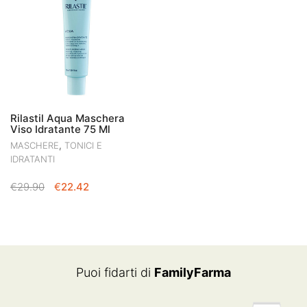
Rilastil Aqua Maschera
Viso Idratante 75 Ml
,
MASCHERE
TONICI E
IDRATANTI
IL
IL
€
29.90
€
22.42
PREZZO
PREZZO
ORIGINALE
ATTUALE
ERA:
È:
€29.90.
€22.42.
Puoi fidarti di
FamilyFarma