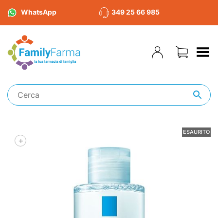
WhatsApp
349 25 66 985
Toggle Menu
ESAURITO
+