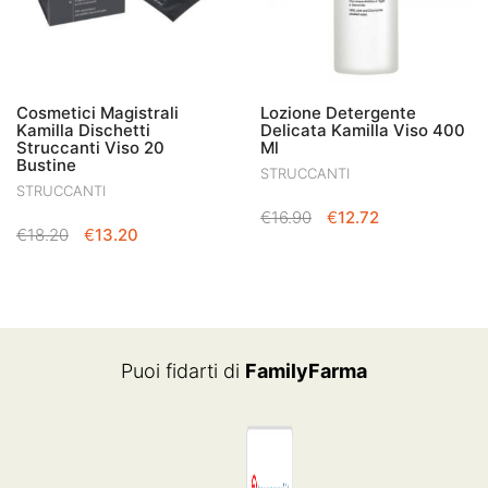
Cosmetici Magistrali
Lozione Detergente
Kamilla Dischetti
Delicata Kamilla Viso 400
Struccanti Viso 20
Ml
Bustine
STRUCCANTI
STRUCCANTI
IL
IL
€
16.90
€
12.72
IL
IL
€
18.20
€
13.20
PREZZO
PREZZO
PREZZO
PREZZO
ORIGINALE
ATTUALE
ORIGINALE
ATTUALE
ERA:
È:
ERA:
È:
€16.90.
€12.72.
€18.20.
€13.20.
Puoi fidarti di
FamilyFarma