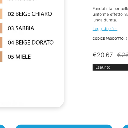
Fondotinta per pell
uniforme effetto ma
lunga durata.
Leggi di più +
CODICE PRODOTTO:
9
€
20.67
€
2
Esaurito