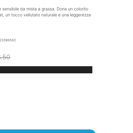
e sensibile da mista a grassa. Dona un colorito
t, un tocco vellutato naturale e una leggerezza
23396562
Il
Il
6.50
prezzo
prezzo
originale
attuale
era:
è:
€26.50.
€20.67.