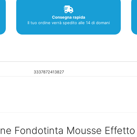
Consegna rapida
Il tuo ordine verrà spedito alle 14 di domani
3337872413827
ane Fondotinta Mousse Effett