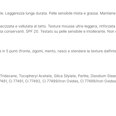
le. Leggerezza lunga durata. Pelle sensibile mista e grassa. Mantiene l
pacizzata e vellutata al tatto. Texture mousse ultra-leggera, rinforzata
za conservanti. SPF 20. Testato su pelle sensibile e intollerante. N
in 5 punti (fronte, zigomi, mento, naso) e stendere la texture dall’inte
decane, Tocopheryl Acetate, Silica Silylate, Perlite, Disodium Stear
7491, Ci 77491, Ci 77492, Ci 77499/Iron Oxides, Ci 77499/Iron Oxides