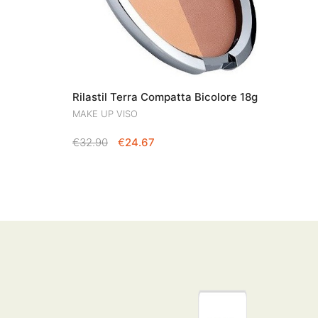
Rilastil Terra Compatta Bicolore 18g
MAKE UP VISO
IL
IL
€
32.90
€
24.67
PREZZO
PREZZO
ORIGINALE
ATTUALE
ERA:
È:
€32.90.
€24.67.