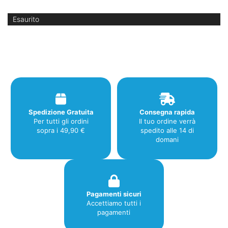
Esaurito
Spedizione Gratuita
Consegna rapida
Per tutti gli ordini
Il tuo ordine verrà
sopra i 49,90 €
spedito alle 14 di
domani
Pagamenti sicuri
Accettiamo tutti i
pagamenti