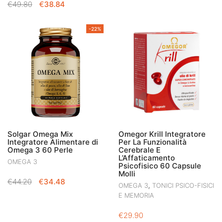
IL
IL
€
49.80
€
38.84
PREZZO
PREZZO
PREZZO
PREZZO
ORIGINALE
ATTUALE
ORIGINALE
ATTUALE
ERA:
È:
-22%
ERA:
È:
€22.90.
€18.78.
€49.80.
€38.84.
Solgar Omega Mix
Omegor Krill Integratore
Integratore Alimentare di
Per La Funzionalità
Omega 3 60 Perle
Cerebrale E
L’Affaticamento
OMEGA 3
Psicofisico 60 Capsule
Molli
IL
IL
€
44.20
€
34.48
,
OMEGA 3
TONICI PSICO-FISICI
PREZZO
PREZZO
E MEMORIA
ORIGINALE
ATTUALE
ERA:
È:
€
29.90