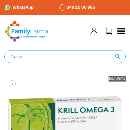
WhatsApp
349 25 66 985
Toggle Menu
ESAURITO
+