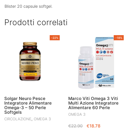
Blister 20 capsule softgel.
Prodotti correlati
-22%
-18%
Solgar Neuro Pesce
Marco Viti Omega 3 Viti
Integratore Alimentare
Multi Azione Integratore
Omega-3 – 50 Perle
Alimentare 60 Perle
Softgels
OMEGA 3
,
CIRCOLAZIONE
OMEGA 3
IL
IL
€
22.90
€
18.78