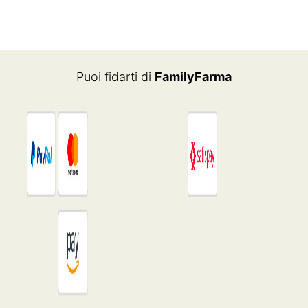
€44.20.
€34.48.
Puoi fidarti di
FamilyFarma