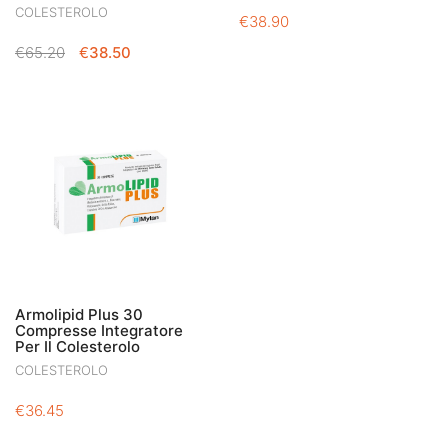
COLESTEROLO
€
38.90
IL
IL
€
65.20
€
38.50
PREZZO
PREZZO
ORIGINALE
ATTUALE
ERA:
È:
€65.20.
€38.50.
Armolipid Plus 30
Compresse Integratore
Per Il Colesterolo
COLESTEROLO
€
36.45