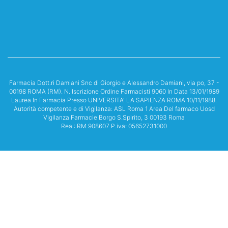
Farmacia Dott.ri Damiani Snc di Giorgio e Alessandro Damiani, via po, 37 -
00198 ROMA (RM). N. Iscrizione Ordine Farmacisti 9060 In Data 13/01/1989
Laurea In Farmacia Presso UNIVERSITA' LA SAPIENZA ROMA 10/11/1988.
Autorità competente e di Vigilanza: ASL Roma 1 Area Del farmaco Uosd
Vigilanza Farmacie Borgo S.Spirito, 3 00193 Roma
Rea : RM 908607 P.iva: 05652731000