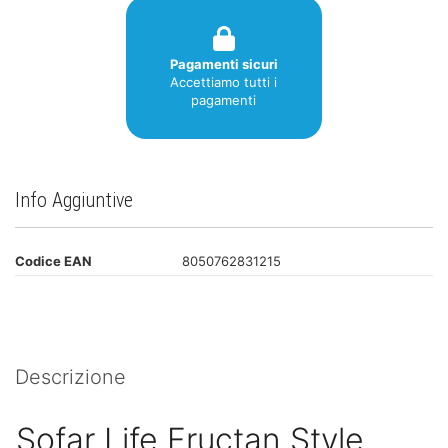
Pagamenti sicuri
Accettiamo tutti i
pagamenti
Info Aggiuntive
Codice EAN
8050762831215
Descrizione
Sofar Life Fructan Style