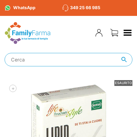
WhatsApp
349 25 66 985
Toggle Menu
ESAURITO
+