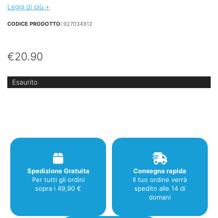
Leggi di più +
CODICE PRODOTTO:
927034912
€
20.90
Esaurito
Spedizione Gratuita
Consegna rapida
Per tutti gli ordini
Il tuo ordine verrà
sopra i 49,90 €
spedito alle 14 di
domani