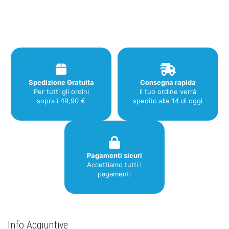
Magnesio
Polvere
150g
quantità
Spedizione Gratuita
Consegna rapida
Per tutti gli ordini
Il tuo ordine verrà
sopra i 49,90 €
spedito alle 14 di oggi
Pagamenti sicuri
Accettiamo tutti i
pagamenti
Info Aggiuntive