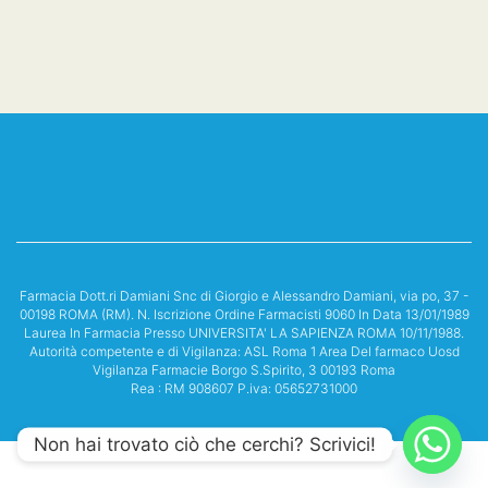
Farmacia Dott.ri Damiani Snc di Giorgio e Alessandro Damiani, via po, 37 -
00198 ROMA (RM). N. Iscrizione Ordine Farmacisti 9060 In Data 13/01/1989
Laurea In Farmacia Presso UNIVERSITA' LA SAPIENZA ROMA 10/11/1988.
Autorità competente e di Vigilanza: ASL Roma 1 Area Del farmaco Uosd
Vigilanza Farmacie Borgo S.Spirito, 3 00193 Roma
Rea : RM 908607 P.iva: 05652731000
Non hai trovato ciò che cerchi? Scrivici!