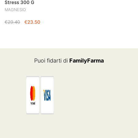
Stress 300 G
MAGNESIO
IL
IL
€
29.40
€
23.50
PREZZO
PREZZO
ORIGINALE
ATTUALE
ERA:
È:
€29.40.
€23.50.
Puoi fidarti di
FamilyFarma