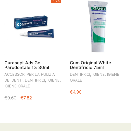
-19%
ERA:
È:
€6.20.
€5.31.
€6.20.
€5.31.
Curasept Ads Gel
Gum Original White
Parodontale 1% 30ml
Dentifricio 75ml
,
,
ACCESSORI PER LA PULIZIA
DENTIFRICI
IGIENE
IGIENE
,
,
,
DEI DENTI
DENTIFRICI
IGIENE
ORALE
IGIENE ORALE
€
4.90
IL
IL
€
9.60
€
7.82
PREZZO
PREZZO
ORIGINALE
ATTUALE
ERA:
È:
€9.60.
€7.82.