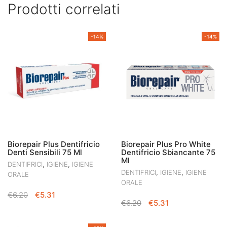
Prodotti correlati
-14%
-14%
Biorepair Plus Dentifricio
Biorepair Plus Pro White
Denti Sensibili 75 Ml
Dentifricio Sbiancante 75
Ml
,
,
DENTIFRICI
IGIENE
IGIENE
,
,
DENTIFRICI
IGIENE
IGIENE
ORALE
ORALE
IL
IL
€
6.20
€
5.31
IL
IL
€
6.20
€
5.31
PREZZO
PREZZO
PREZZO
PREZZO
ORIGINALE
ATTUALE
ORIGINALE
ATTUALE
ERA:
È: