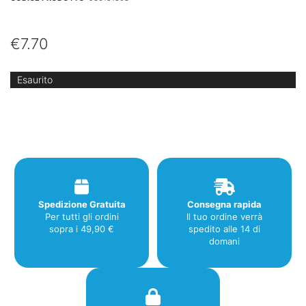
€
7.70
Esaurito
Spedizione Gratuita
Consegna rapida
Per tutti gli ordini
Il tuo ordine verrà
sopra i 49,90 €
spedito alle 14 di
domani