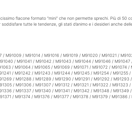
icissimo flacone formato “mini” che non permette sprechi.
Più di 50 co
r soddisfare tutte le tendenze, gli stati d’animo e i desideri anche dell
 / M91009 / M91014 / M91016 / M91019 / M91020 / M91021 / M910
91040 / M91041 / M91042 / M91043 / M91044 / M91046 / M91047 
91063 / M91064 / M91065 / M91069 / M91071 / M91072 / M91074 /
91241 / M91242 / M91243 / M91244 / M91245 / M91254 / M91255 /
91269 / M91288 / M91289 / M91290 / M91291 / M91292 / M91293 /
91305 / M91306 / M91307 / M91312 / M91321 / M91322 / M91323 /
91336 / M91337 / M91340 / M91341 / M91342 / M91348 / M91349 /
91371 / M91374 / M91376 / M91377 / M91378 / M91379 / M91386 /