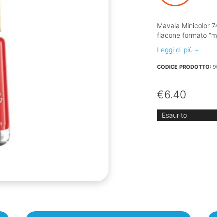
Mavala Minicolor 7
flacone formato “m
Leggi di più +
CODICE PRODOTTO:
9
€
6.40
Esaurito