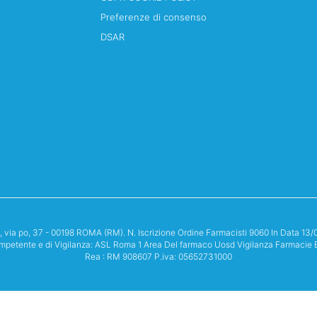
Preferenze di consenso
DSAR
i, via po, 37 - 00198 ROMA (RM). N. Iscrizione Ordine Farmacisti 9060 In Data 
mpetente e di Vigilanza: ASL Roma 1 Area Del farmaco Uosd Vigilanza Farmacie 
Rea : RM 908607 P.iva: 05652731000