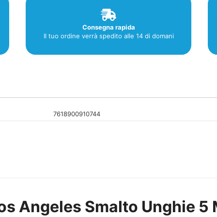
Consegna rapida
Il tuo ordine verrà spedito alle 14 di domani
7618900910744
os Angeles Smalto Unghie 5 