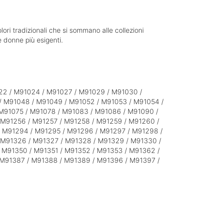
lori tradizionali che si sommano alle collezioni
e donne più esigenti.
22 / M91024 / M91027 / M91029 / M91030 /
/ M91048 / M91049 / M91052 / M91053 / M91054 /
 M91075 / M91078 / M91083 / M91086 / M91090 /
 M91256 / M91257 / M91258 / M91259 / M91260 /
 M91294 / M91295 / M91296 / M91297 / M91298 /
 M91326 / M91327 / M91328 / M91329 / M91330 /
 M91350 / M91351 / M91352 / M91353 / M91362 /
 M91387 / M91388 / M91389 / M91396 / M91397 /