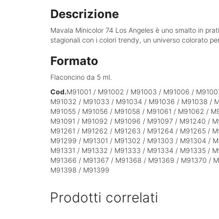
Descrizione
Mavala Minicolor 74 Los Angeles è uno smalto in prat
stagionali con i colori trendy, un universo colorato pe
Formato
Flaconcino da 5 ml.
Cod.
M91001 / M91002 / M91003 / M91006 / M91007
M91032 / M91033 / M91034 / M91036 / M91038 / M
M91055 / M91056 / M91058 / M91061 / M91062 / M
M91091 / M91092 / M91096 / M91097 / M91240 / M
M91261 / M91262 / M91263 / M91264 / M91265 / M
M91299 / M91301 / M91302 / M91303 / M91304 / M
M91331 / M91332 / M91333 / M91334 / M91335 / M
M91366 / M91367 / M91368 / M91369 / M91370 / M
M91398 / M91399
Prodotti correlati