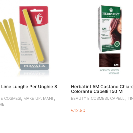
 Lime Lunghe Per Unghie 8
Herbatint 5M Castano Chiaro
Colorante Capelli 150 Ml
,
,
,
,
,
 E COSMESI
MAKE UP
MANI
BEAUTY E COSMESI
CAPELLI
TI
RE
€
12.90