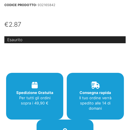
CODICE PRODOTTO:
932165842
€
2.87
Esaurito
Spedizione Gratuita
Consegna rapida
Per tutti gli ordini
Il tuo ordine verrà
sopra i 49,90 €
spedito alle 14 di
domani