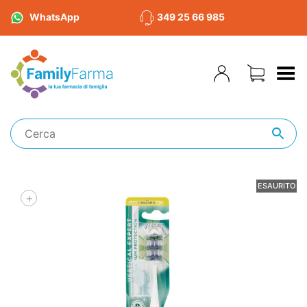
WhatsApp
349 25 66 985
Toggle Menu
ESAURITO
+