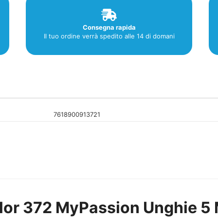
Consegna rapida
Il tuo ordine verrà spedito alle 14 di domani
7618900913721
lor 372 MyPassion Unghie 5 