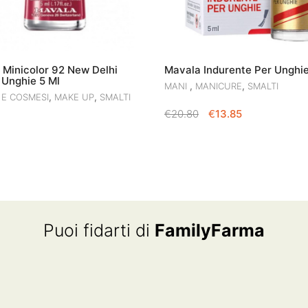
 Minicolor 92 New Delhi
Mavala Indurente Per Unghie
 Unghie 5 Ml
,
,
MANI
MANICURE
SMALTI
,
,
 E COSMESI
MAKE UP
SMALTI
IL
IL
€
20.80
€
13.85
PREZZO
PREZZO
ORIGINALE
ATTUALE
ERA:
È:
€20.80.
€13.85.
Puoi fidarti di
FamilyFarma