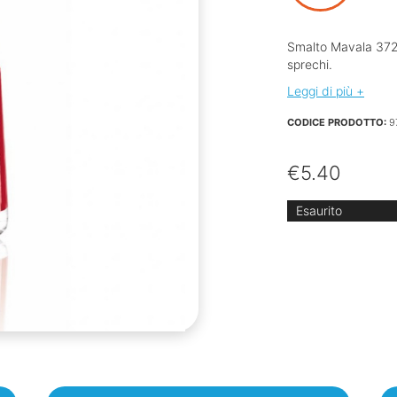
Smalto Mavala 372 
sprechi.
Leggi di più +
CODICE PRODOTTO:
9
€
5.40
Esaurito