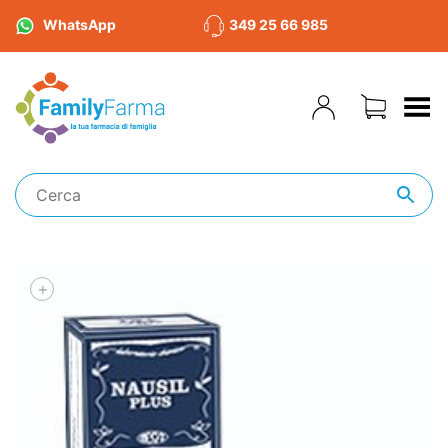
WhatsApp
349 25 66 985
Toggle Menu
+