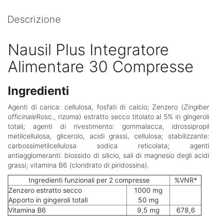
Descrizione
Nausil Plus Integratore
Alimentare 30 Compresse
Ingredienti
Agenti di carica: cellulosa, fosfati di calcio; Zenzero (
Zingiber
officinale
Rosc., rizoma) estratto secco titolato al 5% in gingeroli
totali; agenti di rivestimento: gommalacca, idrossipropil
metilcellulosa, glicerolo, acidi grassi, cellulosa; stabilizzante:
carbossimetilcellulosa sodica reticolata; agenti
antiagglomeranti: biossido di silicio, sali di magnesio degli acidi
grassi; vitamina B6 (cloridrato di piridossina).
Ingredienti funzionali per 2 compresse
%VNR*
Zenzero estratto secco
1000 mg
Apporto in gingeroli totali
50 mg
Vitamina B6
9,5 mg
678,6