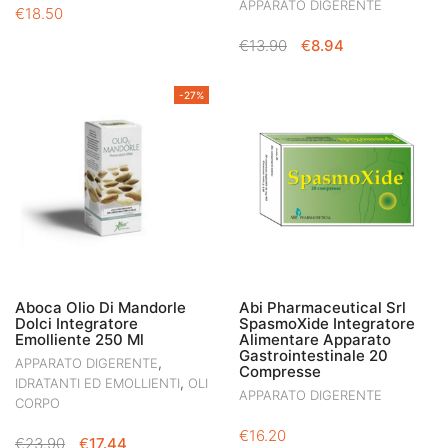
APPARATO DIGERENTE
€
18.50
IL
IL
€
13.90
€
8.94
PREZZO
PREZZO
ORIGINALE
ATTUALE
-27%
ERA:
È:
€13.90.
€8.94.
Aboca Olio Di Mandorle
Abi Pharmaceutical Srl
Dolci Integratore
SpasmoXide Integratore
Emolliente 250 Ml
Alimentare Apparato
Gastrointestinale 20
,
APPARATO DIGERENTE
Compresse
,
IDRATANTI ED EMOLLIENTI
OLI
APPARATO DIGERENTE
CORPO
€
16.20
IL
IL
€
23.90
€
17.44