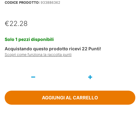
CODICE PRODOTTO:
933886362
€
22.28
Solo 1 pezzi disponibili
Acquistando questo prodotto ricevi
22
Punti!
Scopri come funziona la raccolta punti
Nausil
Plus
Integratore
Alimentare
30
AGGIUNGI AL CARRELLO
Compresse
quantità