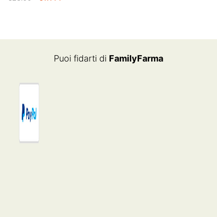
PREZZO
PREZZO
ORIGINALE
ATTUALE
ERA:
È:
€23.90.
€17.44.
Puoi fidarti di
FamilyFarma