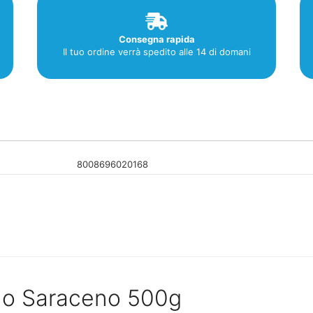
Consegna rapida
Il tuo ordine verrà spedito alle 14 di domani
8008696020168
ano Saraceno 500g