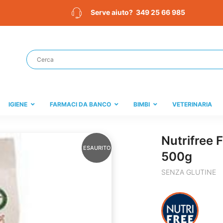
349 25 66 985
Serve aiuto?
IGIENE
FARMACI DA BANCO
BIMBI
VETERINARIA
Nutrifree 
ESAURITO
500g
SENZA GLUTINE