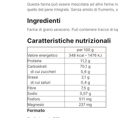
Questa farina può essere mescolata ad altre farine nat
quello del pane integrale. Senza amido di frumento, so
Ingredienti
Farina di grano saraceno. Può contenere tracce di lu
Caratteristiche nutrizionali
per 100 g
Valore energetico
348 kcal – 1476 kJ
Proteine
11,2 g
Carboidrati
70,1 g
di cui zuccheri
0,6 g
Grassi
2,1 g
di cui saturi
0,4 g
Fibre
7,5 g
Sodio
0,07 g
Fosforo
511 mg
Magnesio
237 mg
Formato