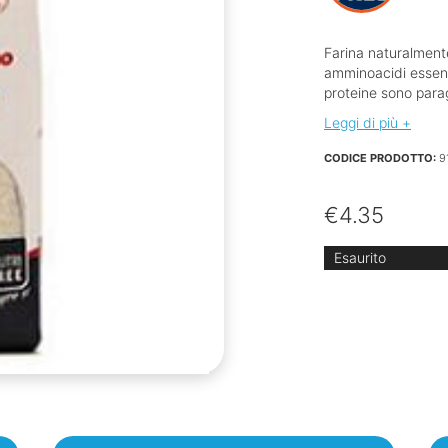
Farina naturalmente
amminoacidi essenzia
proteine sono parag
Leggi di più +
CODICE PRODOTTO:
9
€
4.35
Esaurito