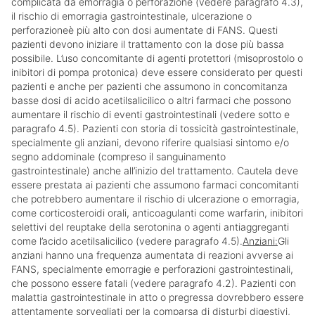
complicata da emorragia o perforazione (vedere paragrafo 4.3),
il rischio di emorragia gastrointestinale, ulcerazione o
perforazioneè più alto con dosi aumentate di FANS. Questi
pazienti devono iniziare il trattamento con la dose più bassa
possibile. L’uso concomitante di agenti protettori (misoprostolo o
inibitori di pompa protonica) deve essere considerato per questi
pazienti e anche per pazienti che assumono in concomitanza
basse dosi di acido acetilsalicilico o altri farmaci che possono
aumentare il rischio di eventi gastrointestinali (vedere sotto e
paragrafo 4.5). Pazienti con storia di tossicità gastrointestinale,
specialmente gli anziani, devono riferire qualsiasi sintomo e/o
segno addominale (compreso il sanguinamento
gastrointestinale) anche all’inizio del trattamento. Cautela deve
essere prestata ai pazienti che assumono farmaci concomitanti
che potrebbero aumentare il rischio di ulcerazione o emorragia,
come corticosteroidi orali, anticoagulanti come warfarin, inibitori
selettivi del reuptake della serotonina o agenti antiaggreganti
come l’acido acetilsalicilico (vedere paragrafo 4.5).
Anziani:
Gli
anziani hanno una frequenza aumentata di reazioni avverse ai
FANS, specialmente emorragie e perforazioni gastrointestinali,
che possono essere fatali (vedere paragrafo 4.2). Pazienti con
malattia gastrointestinale in atto o pregressa dovrebbero essere
attentamente sorvegliati per la comparsa di disturbi digestivi,