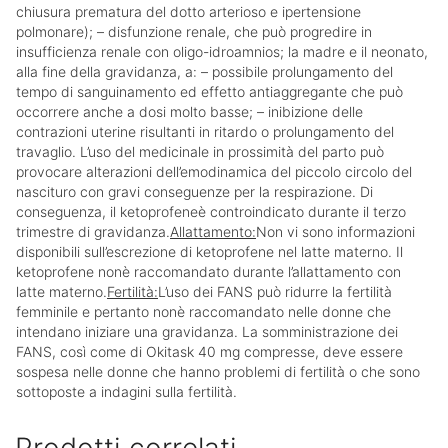
chiusura prematura del dotto arterioso e ipertensione
polmonare); – disfunzione renale, che può progredire in
insufficienza renale con oligo-idroamnios; la madre e il neonato,
alla fine della gravidanza, a: – possibile prolungamento del
tempo di sanguinamento ed effetto antiaggregante che può
occorrere anche a dosi molto basse; – inibizione delle
contrazioni uterine risultanti in ritardo o prolungamento del
travaglio. L’uso del medicinale in prossimità del parto può
provocare alterazioni dell’emodinamica del piccolo circolo del
nascituro con gravi conseguenze per la respirazione. Di
conseguenza, il ketoprofeneè controindicato durante il terzo
trimestre di gravidanza.
Allattamento:
Non vi sono informazioni
disponibili sull’escrezione di ketoprofene nel latte materno. Il
ketoprofene nonè raccomandato durante l’allattamento con
latte materno.
Fertilità:
L’uso dei FANS può ridurre la fertilità
femminile e pertanto nonè raccomandato nelle donne che
intendano iniziare una gravidanza. La somministrazione dei
FANS, così come di Okitask 40 mg compresse, deve essere
sospesa nelle donne che hanno problemi di fertilità o che sono
sottoposte a indagini sulla fertilità.