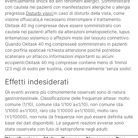
eventualmente shock ed altri fenomeni allergici. Somministrare
con cautela nei pazienti con manifestazioni allergiche o allergia
pregressa.
Disturbi visivi:
In caso di disturbi della vista, come
visione offuscata,è necessario interrompere il trattamento.
Okitask 40 mg compresse deve essere somministrato con
cautela nei pazienti affetti da alterazioni ematopoietiche, lupus
eritematoso sistemico o affezioni miste del tessuto connettivo.
Quando Okitask 40 mg compresseè somministrato in pazienti
con porfiria epaticaè richiesta attenzione poiché potrebbe
scatenare un attacco.
Informazioni importanti su alcuni
eccipienti:
Okitask 40 mg compresse contiene meno di 1mmol
(23 mg) di sodio per bustina, cioè essenzialmente ‘senza sodio’.
Effetti indesiderati
Gli eventi avversi più comunemente osservati sono di natura
gastrointestinale. Classificazione delle frequenze attese: molto
comune (1/10), comune (da 1/100 a≤1/10), non comune (da
1/1000 a≤1/100), raro (da 1/10000 a≤1/1000), molto raro
(≤1/10000), non nota (la frequenza non può essere definita sulla
base dei dati disponibili). Le seguenti reazioni avverse sono
state osservate con l’uso di ketoprofene negli adulti: