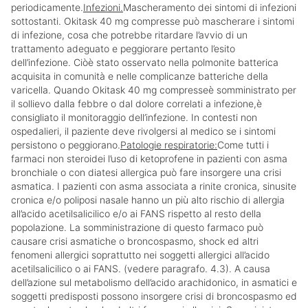
periodicamente.
Infezioni.
Mascheramento dei sintomi di infezioni
sottostanti. Okitask 40 mg compresse può mascherare i sintomi
di infezione, cosa che potrebbe ritardare l’avvio di un
trattamento adeguato e peggiorare pertanto l’esito
dell’infezione. Ciòè stato osservato nella polmonite batterica
acquisita in comunità e nelle complicanze batteriche della
varicella. Quando Okitask 40 mg compresseè somministrato per
il sollievo dalla febbre o dal dolore correlati a infezione,è
consigliato il monitoraggio dell’infezione. In contesti non
ospedalieri, il paziente deve rivolgersi al medico se i sintomi
persistono o peggiorano.
Patologie respiratorie:
Come tutti i
farmaci non steroidei l’uso di ketoprofene in pazienti con asma
bronchiale o con diatesi allergica può fare insorgere una crisi
asmatica. I pazienti con asma associata a rinite cronica, sinusite
cronica e/o poliposi nasale hanno un più alto rischio di allergia
all’acido acetilsalicilico e/o ai FANS rispetto al resto della
popolazione. La somministrazione di questo farmaco può
causare crisi asmatiche o broncospasmo, shock ed altri
fenomeni allergici soprattutto nei soggetti allergici all’acido
acetilsalicilico o ai FANS. (vedere paragrafo. 4.3). A causa
dell’azione sul metabolismo dell’acido arachidonico, in asmatici e
soggetti predisposti possono insorgere crisi di broncospasmo ed