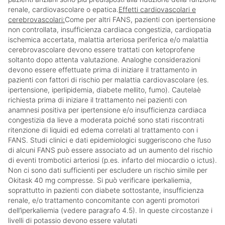
renale, cardiovascolare o epatica.
Effetti cardiovascolari e
cerebrovascolari:
Come per altri FANS, pazienti con ipertensione
non controllata, insufficienza cardiaca congestizia, cardiopatia
ischemica accertata, malattia arteriosa periferica e/o malattia
cerebrovascolare devono essere trattati con ketoprofene
soltanto dopo attenta valutazione. Analoghe considerazioni
devono essere effettuate prima di iniziare il trattamento in
pazienti con fattori di rischio per malattia cardiovascolare (es.
ipertensione, iperlipidemia, diabete mellito, fumo). Cautelaè
richiesta prima di iniziare il trattamento nei pazienti con
anamnesi positiva per ipertensione e/o insufficienza cardiaca
congestizia da lieve a moderata poiché sono stati riscontrati
ritenzione di liquidi ed edema correlati al trattamento con i
FANS. Studi clinici e dati epidemiologici suggeriscono che l’uso
di alcuni FANS può essere associato ad un aumento del rischio
di eventi trombotici arteriosi (p.es. infarto del miocardio o ictus).
Non ci sono dati sufficienti per escludere un rischio simile per
Okitask 40 mg compresse. Si può verificare iperkaliemia,
soprattutto in pazienti con diabete sottostante, insufficienza
renale, e/o trattamento concomitante con agenti promotori
dell’iperkaliemia (vedere paragrafo 4.5). In queste circostanze i
livelli di potassio devono essere valutati