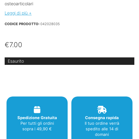
osteoarticolari
Leggi di più +
CODICE PRODOTTO:
042028035
€
7.00
Esaurito
Spedizione Gratuita
Consegna rapida
Per tutti gli ordini
Il tuo ordine verrà
sopra i 49,90 €
spedito alle 14 di
domani