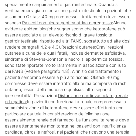
specialmente sanguinamento gastrointestinale. Quando si
verifica emorragia o ulcerazione gastrointestinale in pazienti che
assumono Okitask 40 mg compresse il trattamento deve essere
sospeso.
Pazienti con ulcera peptica attiva o pregressa:
Alcune
evidenze epidemiologiche suggeriscono che ketoprofene può
essere associato a un elevato rischio di grave tossicità
gastrointestinale, rispetto ad altri FANS, soprattutto ad alte dosi
(vedere paragrafi 4.2 e 4.3).
Reazioni cutanee:
Gravi reazioni
cutanee alcune delle quali fatali, incluse dermatite esfoliativa,
sindrome di Stevens-Johnson e necrolisi epidermica tossica,
sono state riportate molto raramente in associazione con l’uso
dei FANS (vedere paragrafo 4.8). All’inizio del trattamento i
pazienti sembrano essere a più alto rischio. Okitask 40 mg
compresse deve essere interrotto alla prima comparsa di rash
cutaneo, lesioni della mucosa o qualsiasi altro segno di
ipersensibilità. Precauzioni.
Disfunzione cardiovascolare, renale
ed epatica:
In pazienti con funzionalità renale compromessa la
somministrazione di ketoprofene deve essere effettuata con
particolare cautela in considerazione dell’eliminazione
essenzialmente renale del farmaco. La funzionalità renale deve
essere attentamente monitorata nei pazienti con insufficienza
cardiaca, cirrosi e nefrosi, nei pazienti che ricevono una terapia