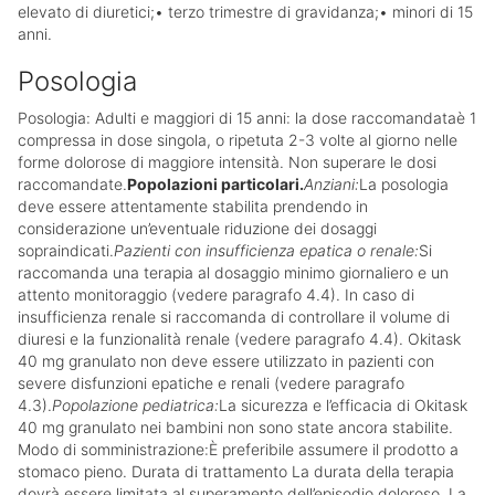
elevato di diuretici;• terzo trimestre di gravidanza;• minori di 15
anni.
Posologia
Posologia: Adulti e maggiori di 15 anni: la dose raccomandataè 1
compressa in dose singola, o ripetuta 2-3 volte al giorno nelle
forme dolorose di maggiore intensità. Non superare le dosi
raccomandate.
Popolazioni particolari.
Anziani:
La posologia
deve essere attentamente stabilita prendendo in
considerazione un’eventuale riduzione dei dosaggi
sopraindicati.
Pazienti con insufficienza epatica o renale:
Si
raccomanda una terapia al dosaggio minimo giornaliero e un
attento monitoraggio (vedere paragrafo 4.4). In caso di
insufficienza renale si raccomanda di controllare il volume di
diuresi e la funzionalità renale (vedere paragrafo 4.4). Okitask
40 mg granulato non deve essere utilizzato in pazienti con
severe disfunzioni epatiche e renali (vedere paragrafo
4.3).
Popolazione pediatrica:
La sicurezza e l’efficacia di Okitask
40 mg granulato nei bambini non sono state ancora stabilite.
Modo di somministrazione:È preferibile assumere il prodotto a
stomaco pieno. Durata di trattamento La durata della terapia
dovrà essere limitata al superamento dell’episodio doloroso. La