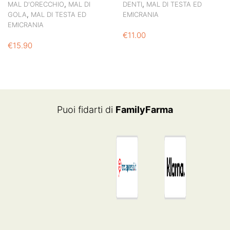
,
,
MAL D'ORECCHIO
MAL DI
DENTI
MAL DI TESTA ED
,
GOLA
MAL DI TESTA ED
EMICRANIA
EMICRANIA
€
11.00
€
15.90
Puoi fidarti di
FamilyFarma