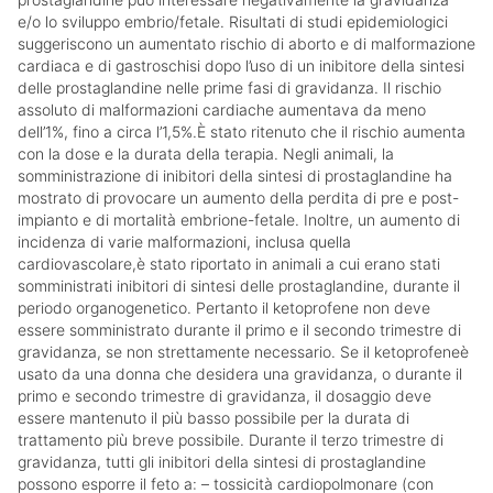
e/o lo sviluppo embrio/fetale. Risultati di studi epidemiologici
suggeriscono un aumentato rischio di aborto e di malformazione
cardiaca e di gastroschisi dopo l’uso di un inibitore della sintesi
delle prostaglandine nelle prime fasi di gravidanza. Il rischio
assoluto di malformazioni cardiache aumentava da meno
dell’1%, fino a circa l’1,5%.È stato ritenuto che il rischio aumenta
con la dose e la durata della terapia. Negli animali, la
somministrazione di inibitori della sintesi di prostaglandine ha
mostrato di provocare un aumento della perdita di pre e post-
impianto e di mortalità embrione-fetale. Inoltre, un aumento di
incidenza di varie malformazioni, inclusa quella
cardiovascolare,è stato riportato in animali a cui erano stati
somministrati inibitori di sintesi delle prostaglandine, durante il
periodo organogenetico. Pertanto il ketoprofene non deve
essere somministrato durante il primo e il secondo trimestre di
gravidanza, se non strettamente necessario. Se il ketoprofeneè
usato da una donna che desidera una gravidanza, o durante il
primo e secondo trimestre di gravidanza, il dosaggio deve
essere mantenuto il più basso possibile per la durata di
trattamento più breve possibile. Durante il terzo trimestre di
gravidanza, tutti gli inibitori della sintesi di prostaglandine
possono esporre il feto a: – tossicità cardiopolmonare (con