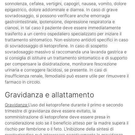
sonnolenza, cefalea, vertigini, capogiri, nausea, vomito, dolore
epigastrico, dolore addominale e diarrea. In caso di grave
sovradosaggio, si possono verificare anche emorragia
gastrointestinale, ipotensione, depressione respiratoria e
cianosi, in tal caso il paziente deve essere immediatamente
trasferito a un centro ospedaliero specializzato per iniziare il
trattamento sintomatico. Non esistono antidoti specifici in caso
di sovradosaggio di ketoprofene. In caso di sospetto
sovradosaggio massivo si raccomanda una lavanda gastrica e
si consiglia di istituire un trattamento sintomatico e di supporto
per compensare la disidratazione, monitorare l’escrezione
urinaria e correggere l’acidosi, se presente. In casi di
insufficienza renale, l’emodialisi può essere utile per rimuovere il
farmaco in circolo.
Gravidanza e allattamento
Gravidanza:
L’uso del ketoprofene durante il primo e secondo
trimestre di gravidanza deve essere evitato, la
somministrazione di ketoprofene deve essere presa in
considerazione solo se il beneficio atteso per la madre supera il
rischio per l’embrione o il feto. L’inibizione della sintesi di
prostaglandine può interessare negativamente la gravidanza