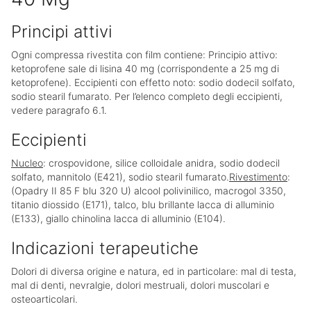
Principi attivi
Ogni compressa rivestita con film contiene: Principio attivo:
ketoprofene sale di lisina 40 mg (corrispondente a 25 mg di
ketoprofene). Eccipienti con effetto noto: sodio dodecil solfato,
sodio stearil fumarato. Per l’elenco completo degli eccipienti,
vedere paragrafo 6.1.
Eccipienti
Nucleo
: crospovidone, silice colloidale anidra, sodio dodecil
solfato, mannitolo (E421), sodio stearil fumarato.
Rivestimento
:
(Opadry II 85 F blu 320 U) alcool polivinilico, macrogol 3350,
titanio diossido (E171), talco, blu brillante lacca di alluminio
(E133), giallo chinolina lacca di alluminio (E104).
Indicazioni terapeutiche
Dolori di diversa origine e natura, ed in particolare: mal di testa,
mal di denti, nevralgie, dolori mestruali, dolori muscolari e
osteoarticolari.