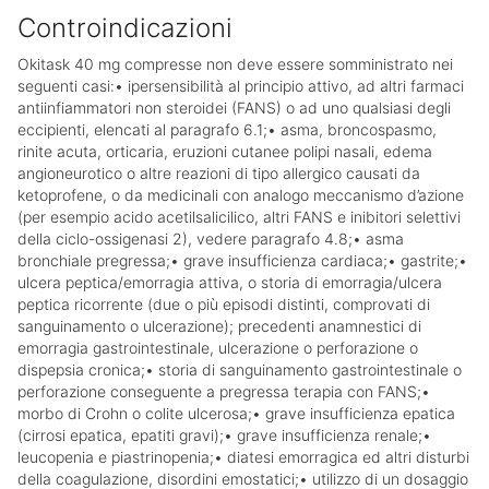
Controindicazioni
Okitask 40 mg compresse non deve essere somministrato nei
seguenti casi:• ipersensibilità al principio attivo, ad altri farmaci
antiinfiammatori non steroidei (FANS) o ad uno qualsiasi degli
eccipienti, elencati al paragrafo 6.1;• asma, broncospasmo,
rinite acuta, orticaria, eruzioni cutanee polipi nasali, edema
angioneurotico o altre reazioni di tipo allergico causati da
ketoprofene, o da medicinali con analogo meccanismo d’azione
(per esempio acido acetilsalicilico, altri FANS e inibitori selettivi
della ciclo-ossigenasi 2), vedere paragrafo 4.8;• asma
bronchiale pregressa;• grave insufficienza cardiaca;• gastrite;•
ulcera peptica/emorragia attiva, o storia di emorragia/ulcera
peptica ricorrente (due o più episodi distinti, comprovati di
sanguinamento o ulcerazione); precedenti anamnestici di
emorragia gastrointestinale, ulcerazione o perforazione o
dispepsia cronica;• storia di sanguinamento gastrointestinale o
perforazione conseguente a pregressa terapia con FANS;•
morbo di Crohn o colite ulcerosa;• grave insufficienza epatica
(cirrosi epatica, epatiti gravi);• grave insufficienza renale;•
leucopenia e piastrinopenia;• diatesi emorragica ed altri disturbi
della coagulazione, disordini emostatici;• utilizzo di un dosaggio