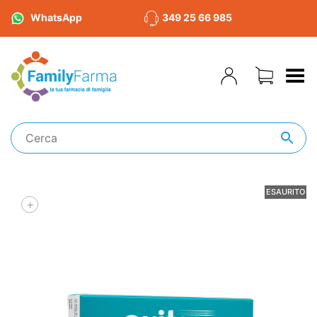
WhatsApp
349 25 66 985
Toggle Menu
ESAURITO
+