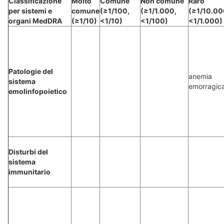
Classificazione
Molto
Comune
Non comune
Raro
per sistemi e
comune
(≥1/100,
(≥1/1.000,
(≥1/10.00
organi MedDRA
(≥1/10)
<1/10)
<1/100)
<1/1.000)
Patologie del
anemia
sistema
emorragic
emolinfopoietico
Disturbi del
sistema
immunitario