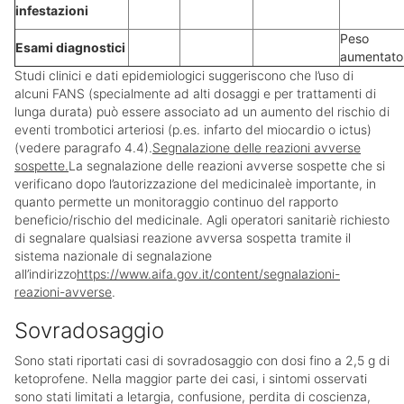
infestazioni
Peso
Esami diagnostici
aumentato
Studi clinici e dati epidemiologici suggeriscono che l’uso di
alcuni FANS (specialmente ad alti dosaggi e per trattamenti di
lunga durata) può essere associato ad un aumento del rischio di
eventi trombotici arteriosi (p.es. infarto del miocardio o ictus)
(vedere paragrafo 4.4).
Segnalazione delle reazioni avverse
sospette.
La segnalazione delle reazioni avverse sospette che si
verificano dopo l’autorizzazione del medicinaleè importante, in
quanto permette un monitoraggio continuo del rapporto
beneficio/rischio del medicinale. Agli operatori sanitariè richiesto
di segnalare qualsiasi reazione avversa sospetta tramite il
sistema nazionale di segnalazione
all’indirizzo
https://www.aifa.gov.it/content/segnalazioni-
reazioni-avverse
.
Sovradosaggio
Sono stati riportati casi di sovradosaggio con dosi fino a 2,5 g di
ketoprofene. Nella maggior parte dei casi, i sintomi osservati
sono stati limitati a letargia, confusione, perdita di coscienza,