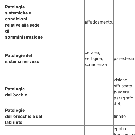
Patologie
sistemiche e
condizioni
affaticamento,
relative alla sede
di
somministrazione
cefalea,
Patologie del
vertigine,
parestesia
sistema nervoso
sonnolenza
visione
offuscata
Patologie
(vedere
dell’occhio
paragrafo
4.4)
Patologie
dell’orecchio e del
tinnito
labirinto
epatite,
transamina