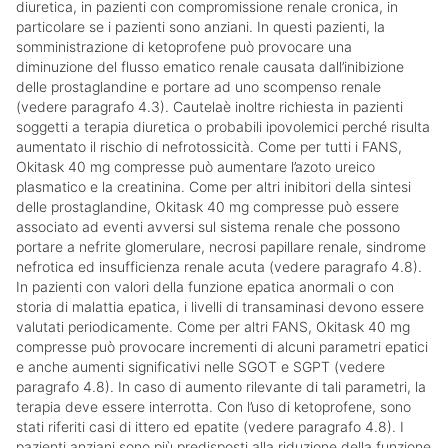
diuretica, in pazienti con compromissione renale cronica, in
particolare se i pazienti sono anziani. In questi pazienti, la
somministrazione di ketoprofene può provocare una
diminuzione del flusso ematico renale causata dall’inibizione
delle prostaglandine e portare ad uno scompenso renale
(vedere paragrafo 4.3). Cautelaè inoltre richiesta in pazienti
soggetti a terapia diuretica o probabili ipovolemici perché risulta
aumentato il rischio di nefrotossicità. Come per tutti i FANS,
Okitask 40 mg compresse può aumentare l’azoto ureico
plasmatico e la creatinina. Come per altri inibitori della sintesi
delle prostaglandine, Okitask 40 mg compresse può essere
associato ad eventi avversi sul sistema renale che possono
portare a nefrite glomerulare, necrosi papillare renale, sindrome
nefrotica ed insufficienza renale acuta (vedere paragrafo 4.8).
In pazienti con valori della funzione epatica anormali o con
storia di malattia epatica, i livelli di transaminasi devono essere
valutati periodicamente. Come per altri FANS, Okitask 40 mg
compresse può provocare incrementi di alcuni parametri epatici
e anche aumenti significativi nelle SGOT e SGPT (vedere
paragrafo 4.8). In caso di aumento rilevante di tali parametri, la
terapia deve essere interrotta. Con l’uso di ketoprofene, sono
stati riferiti casi di ittero ed epatite (vedere paragrafo 4.8). I
pazienti anziani sono più predisposti alla riduzione della funzione