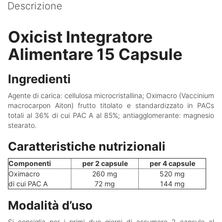
Descrizione
Oxicist Integratore
Alimentare 15 Capsule
Ingredienti
Agente di carica: cellulosa microcristallina; Oximacro (Vaccinium
macrocarpon Aiton) frutto titolato e standardizzato in PACs
totali al 36% di cui PAC A al 85%; antiagglomerante: magnesio
stearato.
Caratteristiche nutrizionali
Componenti
per 2 capsule
per 4 capsule
Oximacro
260 mg
520 mg
di cui PAC A
72 mg
144 mg
Modalità d’uso
Si consiglia per i primi due giorni di assumere 2 capsule al