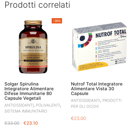
Prodotti correlati
-30%
Solgar Spirulina
Nutrof Total Integratore
Integratore Alimentare
Alimentare Vista 30
Difese Immunitarie 80
Capsule
Capsule Vegetali
,
ANTIOSSIDANTI
PRODOTTI
,
,
ANTIOSSIDANTI
POLIVALENTI
PER GLI OCCHI
SISTEMA IMMUNITARIO
€
23.00
IL
IL
€
33.00
€
23.10
PREZZO
PREZZO