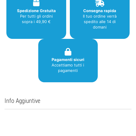
Spedizione Gratuita
Consegna rapida
Per tutti gli ordini
Il tuo ordine verrà
sopra i 49,90 €
spedito alle 14 di
domani
Pagamenti sicuri
Accettiamo tutti i
pagamenti
Info Aggiuntive