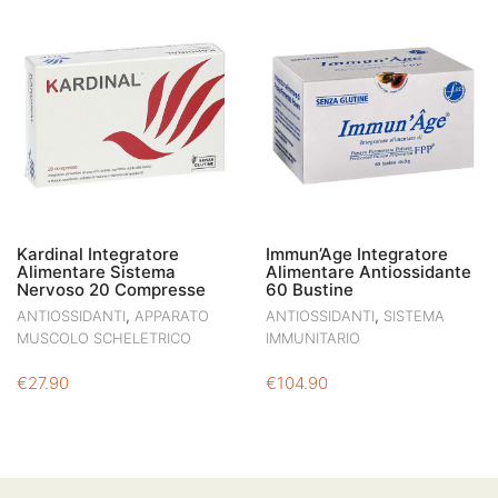
ORIGINALE
ATTUALE
ERA:
È:
€33.00.
€23.10.
Kardinal Integratore
Immun’Age Integratore
Alimentare Sistema
Alimentare Antiossidante
Nervoso 20 Compresse
60 Bustine
,
,
ANTIOSSIDANTI
APPARATO
ANTIOSSIDANTI
SISTEMA
MUSCOLO SCHELETRICO
IMMUNITARIO
€
27.90
€
104.90