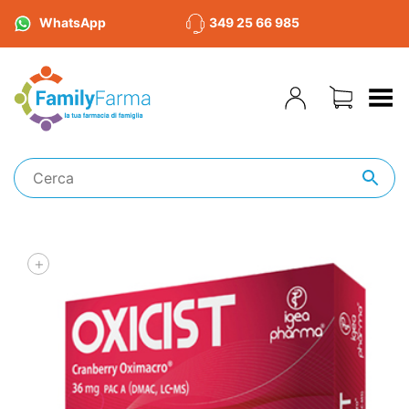
WhatsApp
349 25 66 985
Toggle Menu
+