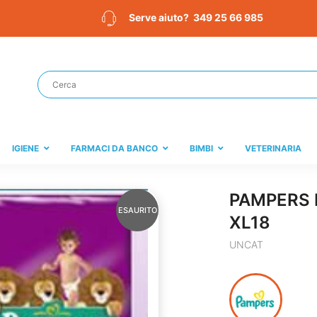
349 25 66 985
Serve aiuto?
IGIENE
FARMACI DA BANCO
BIMBI
VETERINARIA
PAMPERS 
ESAURITO
XL18
UNCAT