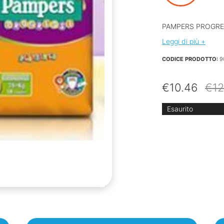
PAMPERS PROGRES
Leggi di più +
CODICE PRODOTTO:
9
€
10.46
€
12
Esaurito