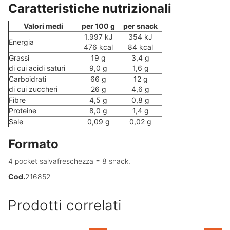
Caratteristiche nutrizionali
Valori medi
per 100 g
per snack
1.997 kJ
354 kJ
Energia
476 kcal
84 kcal
Grassi
19 g
3,4 g
di cui acidi saturi
9,0 g
1,6 g
Carboidrati
66 g
12 g
di cui zuccheri
26 g
4,6 g
Fibre
4,5 g
0,8 g
Proteine
8,0 g
1,4 g
Sale
0,09 g
0,02 g
Formato
4 pocket salvafreschezza = 8 snack.
Cod.
216852
Prodotti correlati