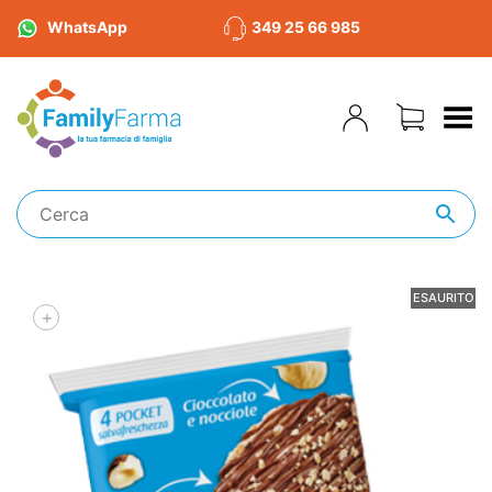
WhatsApp
349 25 66 985
Toggle Menu
ESAURITO
+