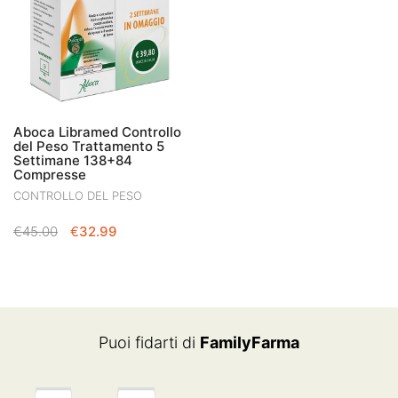
Aboca Libramed Controllo
del Peso Trattamento 5
Settimane 138+84
Compresse
CONTROLLO DEL PESO
IL
IL
€
45.00
€
32.99
PREZZO
PREZZO
ORIGINALE
ATTUALE
ERA:
È:
€45.00.
€32.99.
Puoi fidarti di
FamilyFarma