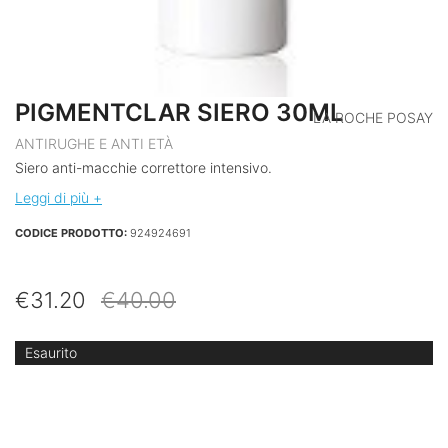
PIGMENTCLAR SIERO 30ML
LA ROCHE POSAY
ANTIRUGHE E ANTI ETÀ
Siero anti-macchie correttore intensivo.
Leggi di più +
CODICE PRODOTTO:
924924691
Il
Il
€
31.20
€
40.00
prezzo
prezzo
originale
attuale
Esaurito
era:
è:
€40.00.
€31.20.