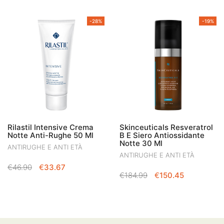
-28%
-19%
Rilastil Intensive Crema
Skinceuticals Resveratrol
Notte Anti-Rughe 50 Ml
B E Siero Antiossidante
Notte 30 Ml
ANTIRUGHE E ANTI ETÀ
ANTIRUGHE E ANTI ETÀ
IL
IL
€
46.90
€
33.67
IL
IL
€
184.99
€
150.45
PREZZO
PREZZO
PREZZO
PREZZO
ORIGINALE
ATTUALE
ORIGINALE
ATTUALE
ERA:
È:
ERA:
È:
€46.90.
€33.67.
€184.99.
€150.45.