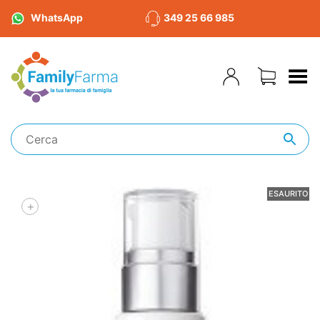
WhatsApp
349 25 66 985
Toggle Menu
ESAURITO
+