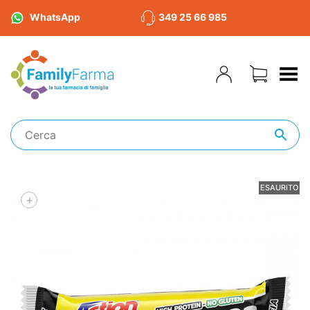
WhatsApp
349 25 66 985
Toggle Menu
ESAURITO
+