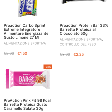
Proaction Carbo Sprint
Proaction Protein Bar 33%
Extreme Integratore
Barretta Proteica al
Alimentare Energizzante
Cioccolato 50g
Gusto Limone 27 Ml
,
ALIMENTAZIONE SPORTIVA
ALIMENTAZIONE SPORTIVA
CONTROLLO DEL PESO
IL
IL
€
2.00
€
1.50
IL
IL
€
3.00
€
2.25
PREZZO
PREZZO
PREZZO
PREZZO
ORIGINALE
ATTUALE
ORIGINALE
ATTUALE
-32%
ERA:
È:
ERA:
È:
€2.00.
€1.50.
€3.00.
€2.25.
ProAction Pink Fit 98 Kcal
Barretta Proteica Gusto
Caramello Salato 30g