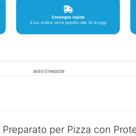
Consegna rapida
Il tuo ordine verrà spedito alle 14 di oggi
8055727660039
a Preparato per Pizza con Prot