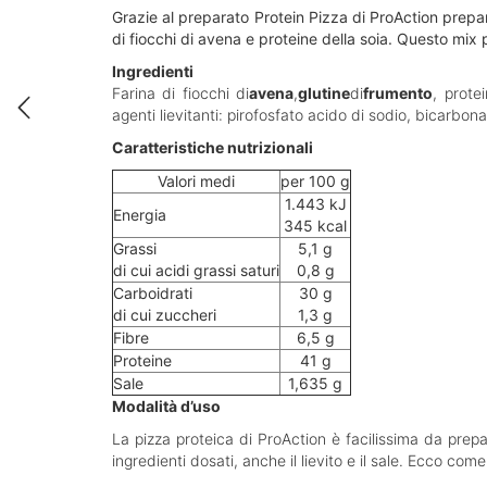
Grazie al preparato Protein Pizza di ProAction prepar
di fiocchi di avena e proteine della soia. Questo mix p
Ingredienti
Farina di fiocchi di
avena
,
glutine
di
frumento
, prote
agenti lievitanti: pirofosfato acido di sodio, bicarbonat
Caratteristiche nutrizionali
Valori medi
per 100 g
1.443 kJ
Energia
345 kcal
Grassi
5,1 g
di cui acidi grassi saturi
0,8 g
Carboidrati
30 g
di cui zuccheri
1,3 g
Fibre
6,5 g
Proteine
41 g
Sale
1,635 g
Modalità d’uso
La pizza proteica di ProAction è facilissima da prepar
ingredienti dosati, anche il lievito e il sale. Ecco c