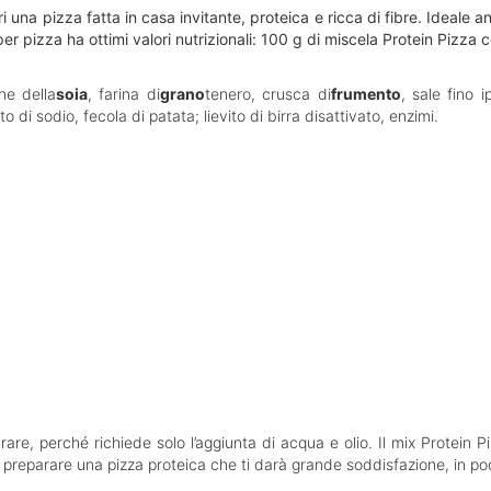
i una pizza fatta in casa invitante, proteica e ricca di fibre. Ideale 
er pizza ha ottimi valori nutrizionali: 100 g di miscela Protein Pizza 
ine della
soia
, farina di
grano
tenero, crusca di
frumento
, sale fino 
o di sodio, fecola di patata; lievito di birra disattivato, enzimi.
are, perché richiede solo l’aggiunta di acqua e olio. Il mix Protein Pi
ome preparare una pizza proteica che ti darà grande soddisfazione, in 