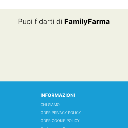
€3.00.
€2.25.
Puoi fidarti di
FamilyFarma
INFORMAZIONI
CHI SIAMO
GDPR PRIVACY POLICY
GDPR COOKIE POLICY