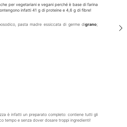
anche per vegetariani e vegani perché è base di farina
contengono infatti 41 g di proteine e 4,6 g di fibre!
iposodico, pasta madre essiccata di germe di
grano
;
zza è infatti un preparato completo: contiene tutti gli
poco tempo e senza dover dosare troppi ingredienti!