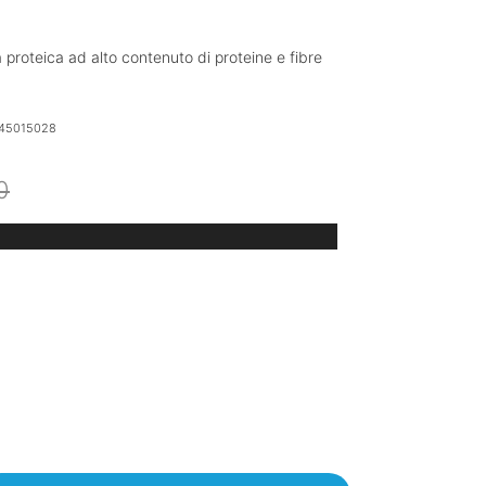
 proteica ad alto contenuto di proteine e fibre
45015028
Il
Il
0
prezzo
prezzo
originale
attuale
era:
è:
€9.00.
€6.75.