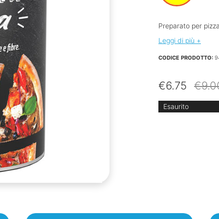
Preparato per pizza
Leggi di più +
CODICE PRODOTTO:
9
€
6.75
€
9.0
Esaurito