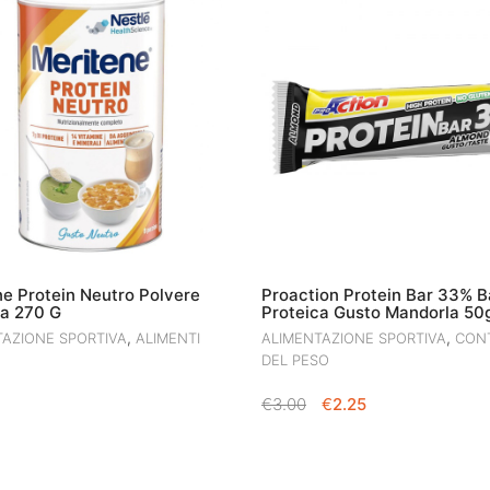
e Protein Neutro Polvere
Proaction Protein Bar 33% B
ca 270 G
Proteica Gusto Mandorla 50
,
,
TAZIONE SPORTIVA
ALIMENTI
ALIMENTAZIONE SPORTIVA
CON
DEL PESO
IL
IL
€
3.00
€
2.25
PREZZO
PREZZO
ORIGINALE
ATTUALE
ERA:
È: