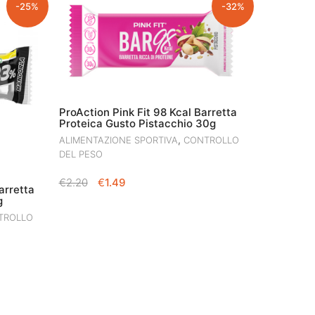
-25%
-32%
ProAction Pink Fit 98 Kcal Barretta
Proteica Gusto Pistacchio 30g
,
ALIMENTAZIONE SPORTIVA
CONTROLLO
DEL PESO
IL
IL
€
2.20
€
1.49
arretta
PREZZO
PREZZO
g
ORIGINALE
ATTUALE
TROLLO
ERA:
È:
€2.20.
€1.49.