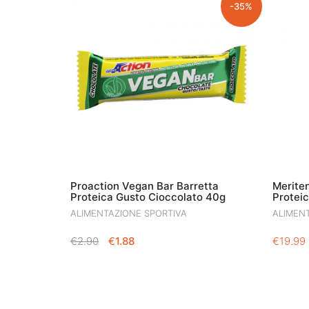
-35%
Proaction Vegan Bar Barretta
Meriten
Proteica Gusto Cioccolato 40g
Protei
ALIMENTAZIONE SPORTIVA
ALIMEN
IL
IL
€
2.90
€
1.88
€
19.99
PREZZO
PREZZO
ORIGINALE
ATTUALE
ERA:
È:
€2.90.
€1.88.