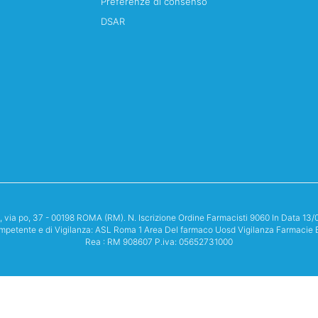
Preferenze di consenso
DSAR
i, via po, 37 - 00198 ROMA (RM). N. Iscrizione Ordine Farmacisti 9060 In Data 
mpetente e di Vigilanza: ASL Roma 1 Area Del farmaco Uosd Vigilanza Farmacie 
Rea : RM 908607 P.iva: 05652731000