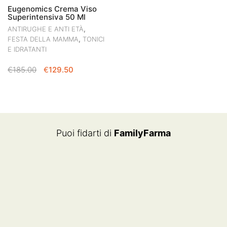
Eugenomics Crema Viso
Superintensiva 50 Ml
,
ANTIRUGHE E ANTI ETÀ
,
FESTA DELLA MAMMA
TONICI
E IDRATANTI
IL
IL
€
185.00
€
129.50
PREZZO
PREZZO
ORIGINALE
ATTUALE
ERA:
È:
€185.00.
€129.50.
Puoi fidarti di
FamilyFarma