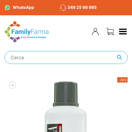
WhatsApp
349 25 66 985
Toggle Menu
-24%
+