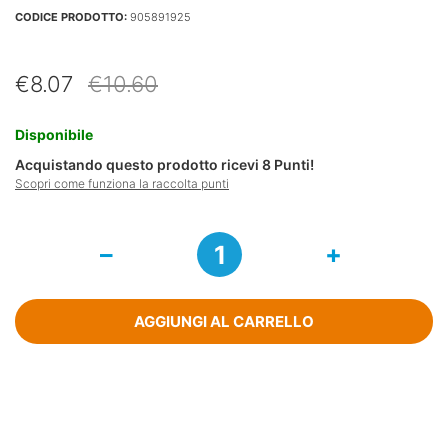
CODICE PRODOTTO:
905891925
Il
Il
€
8.07
€
10.60
prezzo
prezzo
originale
attuale
Disponibile
era:
è:
Acquistando questo prodotto ricevi
8
Punti!
€10.60.
€8.07.
Scopri come funziona la raccolta punti
Saugella
Uomo
Detergente
Intimo
200
AGGIUNGI AL CARRELLO
Ml
quantità