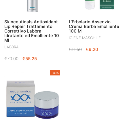
Skinceuticals Antioxidant
L’Erbolario Assenzio
Lip Repair Trattamento
Crema Barba Emolliente
Correttivo Labbra
100 Ml
Idratante ed Emolliente 10
IGIENE MASCHILE
Ml
LABBRA
IL
IL
€
11.50
€
9.20
PREZZO
PREZZO
IL
IL
€
70.00
€
55.25
ORIGINALE
ATTUALE
PREZZO
PREZZO
ERA:
È:
ORIGINALE
ATTUALE
€11.50.
€9.20.
-30%
ERA:
È:
€70.00.
€55.25.