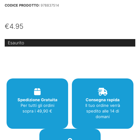
CODICE PRODOTTO:
978837514
€
4.95
Esaurito
Spedizione Gratuita
Consegna rapida
Per tutti gli ordini
Il tuo ordine verrà
sopra i 49,90 €
spedito alle 14 di
domani