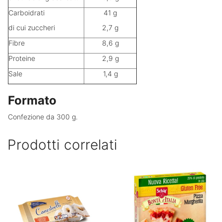
Carboidrati
41 g
di cui zuccheri
2,7 g
Fibre
8,6 g
Proteine
2,9 g
Sale
1,4 g
Formato
Confezione da 300 g.
Prodotti correlati