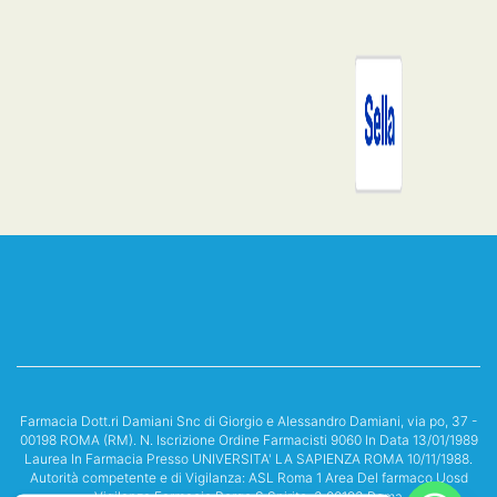
Farmacia Dott.ri Damiani Snc di Giorgio e Alessandro Damiani, via po, 37 -
00198 ROMA (RM). N. Iscrizione Ordine Farmacisti 9060 In Data 13/01/1989
Laurea In Farmacia Presso UNIVERSITA' LA SAPIENZA ROMA 10/11/1988.
Autorità competente e di Vigilanza: ASL Roma 1 Area Del farmaco Uosd
Vigilanza Farmacie Borgo S.Spirito, 3 00193 Roma