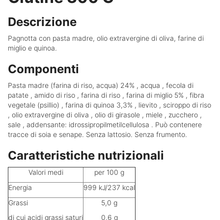
Descrizione
Pagnotta con pasta madre, olio extravergine di oliva, farine di
miglio e quinoa.
Componenti
Pasta madre (farina di riso, acqua) 24% , acqua , fecola di
patate , amido di riso , farina di riso , farina di miglio 5% , fibra
vegetale (psillio) , farina di quinoa 3,3% , lievito , sciroppo di riso
, olio extravergine di oliva , olio di girasole , miele , zucchero ,
sale , addensante: idrossipropilmetilcellulosa . Può contenere
tracce di soia e senape.
Senza lattosio. Senza frumento.
Caratteristiche nutrizionali
Valori medi
per 100 g
Energia
999 kJ/237 kcal
Grassi
5,0 g
di cui acidi grassi saturi
0,6 g