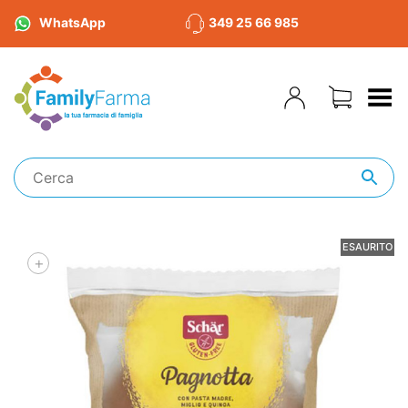
WhatsApp
349 25 66 985
Toggle Menu
ESAURITO
+