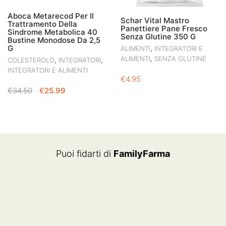
Aboca Metarecod Per Il
Schar Vital Mastro
Trattramento Della
Panettiere Pane Fresco
Sindrome Metabolica 40
Senza Glutine 350 G
Bustine Monodose Da 2,5
G
,
ALIMENTI
INTEGRATORI E
,
ALIMENTI
SENZA GLUTINE
,
,
COLESTEROLO
INTEGRATORI
INTEGRATORI E ALIMENTI
€
4.95
IL
IL
€
34.50
€
25.99
PREZZO
PREZZO
ORIGINALE
ATTUALE
ERA:
È:
€34.50.
€25.99.
Puoi fidarti di
FamilyFarma