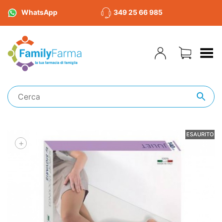
WhatsApp
349 25 66 985
Toggle Menu
ESAURITO
+