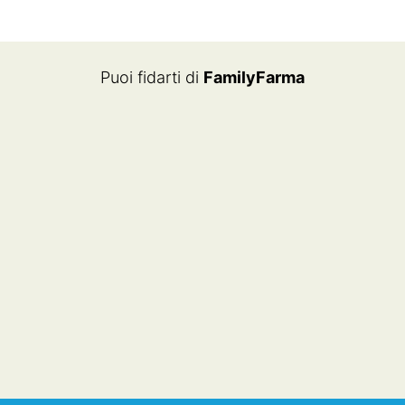
ORIGINALE
ATTUALE
ERA:
È:
€21.70.
€17.36.
Puoi fidarti di
FamilyFarma