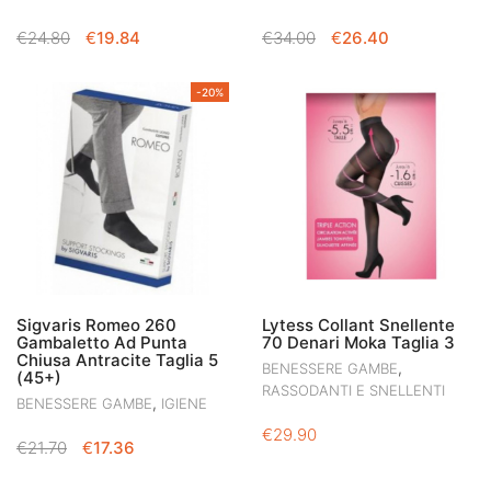
IL
IL
IL
IL
€
24.80
€
19.84
€
34.00
€
26.40
PREZZO
PREZZO
PREZZO
PREZZO
ORIGINALE
ATTUALE
ORIGINALE
ATTUALE
-20%
ERA:
È:
ERA:
È:
€24.80.
€19.84.
€34.00.
€26.40.
Sigvaris Romeo 260
Lytess Collant Snellente
Gambaletto Ad Punta
70 Denari Moka Taglia 3
Chiusa Antracite Taglia 5
,
BENESSERE GAMBE
(45+)
RASSODANTI E SNELLENTI
,
BENESSERE GAMBE
IGIENE
€
29.90
IL
IL
€
21.70
€
17.36
PREZZO
PREZZO